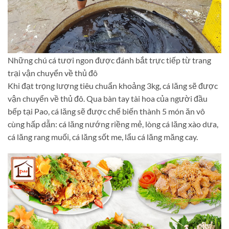
Những chú cá tươi ngon được đánh bắt trực tiếp từ trang
trại vận chuyển về thủ đô
Khi đạt trọng lượng tiêu chuẩn khoảng 3kg, cá lăng sẽ được
vận chuyển về thủ đô. Qua bàn tay tài hoa của người đầu
bếp tại Pao, cá lăng sẽ được chế biến thành 5 món ăn vô
cùng hấp dẫn: cá lăng nướng riềng mẻ, lòng cá lăng xào dưa,
cá lăng rang muối, cá lăng sốt me, lẩu cá lăng măng cay.