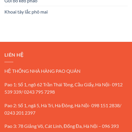
Gỏi bò kéo pháo
Khoai tây lắc phô mai
LIÊN HỆ
HỆ THỐNG NHÀ HÀNG PAO QUÁN
Pao 1: Số 1, ngõ 62 Trần Thái Tông, Cầu Giấy, Hà Nội- 0912
539 339/ 0243 795 7298
Pao 2: Số 1, ngã 5, Hà Trì, Hà Đông, Hà Nội- 098 151 2838/
0243 201 2397
Pao 3: 78 Giảng Võ, Cát Linh, Đống Đa, Hà Nội – 096 393