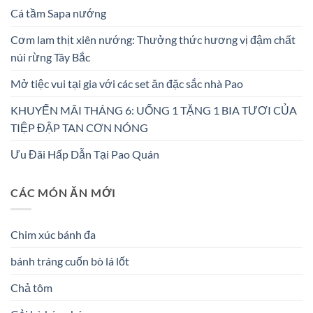
Cá tầm Sapa nướng
Cơm lam thịt xiên nướng: Thưởng thức hương vị đậm chất
núi rừng Tây Bắc
Mở tiệc vui tại gia với các set ăn đặc sắc nhà Pao
KHUYẾN MÃI THÁNG 6: UỐNG 1 TẶNG 1 BIA TƯƠI CỦA
TIỆP ĐẬP TAN CƠN NÓNG
Ưu Đãi Hấp Dẫn Tại Pao Quán
CÁC MÓN ĂN MỚI
Chim xúc bánh đa
bánh tráng cuốn bò lá lốt
Chả tôm