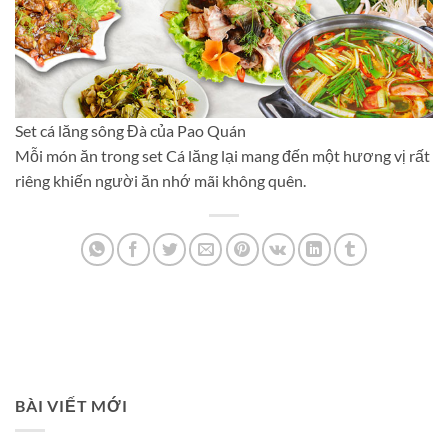
Set cá lăng sông Đà của Pao Quán
Mỗi món ăn trong set Cá lăng lại mang đến một hương vị rất
riêng khiến người ăn nhớ mãi không quên.
BÀI VIẾT MỚI