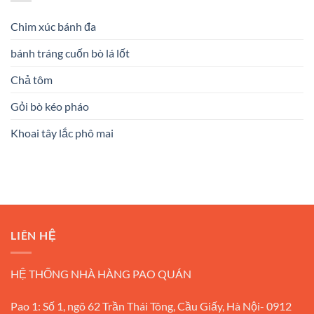
Chim xúc bánh đa
bánh tráng cuốn bò lá lốt
Chả tôm
Gỏi bò kéo pháo
Khoai tây lắc phô mai
LIÊN HỆ
HỆ THỐNG NHÀ HÀNG PAO QUÁN
Pao 1: Số 1, ngõ 62 Trần Thái Tông, Cầu Giấy, Hà Nội- 0912