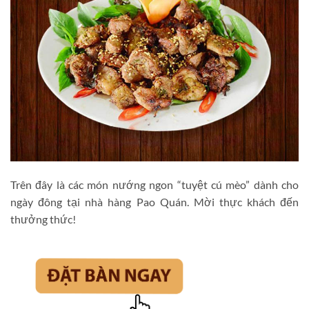
Trên đây là các món nướng ngon “tuyệt cú mèo” dành cho
ngày đông tại nhà hàng Pao Quán. Mời thực khách đến
thưởng thức!