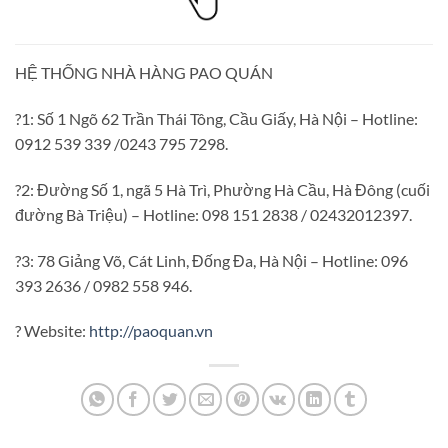
HỆ THỐNG NHÀ HÀNG PAO QUÁN
?
1: Số 1 Ngõ 62 Trần Thái Tông, Cầu Giấy, Hà Nội – Hotline:
0912 539 339 /0243 795 7298.
?
2: Đường Số 1, ngã 5 Hà Trì, Phường Hà Cầu, Hà Đông (cuối
đường Bà Triệu) – Hotline: 098 151 2838 / 02432012397.
?
3: 78 Giảng Võ, Cát Linh, Đống Đa, Hà Nội – Hotline: 096
393 2636 / 0982 558 946.
?
Website:
http://paoquan.vn