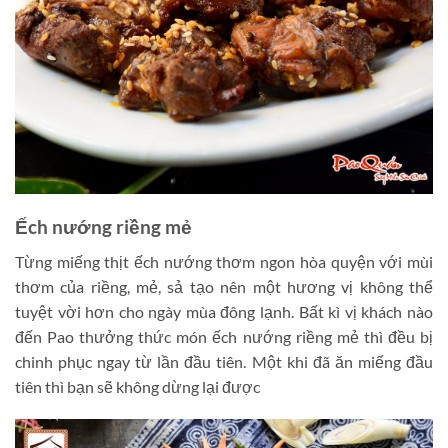
Ếch nướng riềng mẻ
Từng miếng thịt ếch nướng thơm ngon hòa quyện với mùi
thơm của riềng, mẻ, sả tạo nên một hương vị không thể
tuyệt vời hơn cho ngày mùa đông lạnh. Bất kì vị khách nào
đến Pao thưởng thức món ếch nướng riềng mẻ thì đều bị
chinh phục ngay từ lần đầu tiên. Một khi đã ăn miếng đầu
tiên thì bạn sẽ không dừng lại được