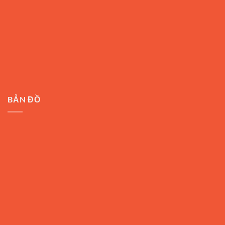
BẢN ĐỒ