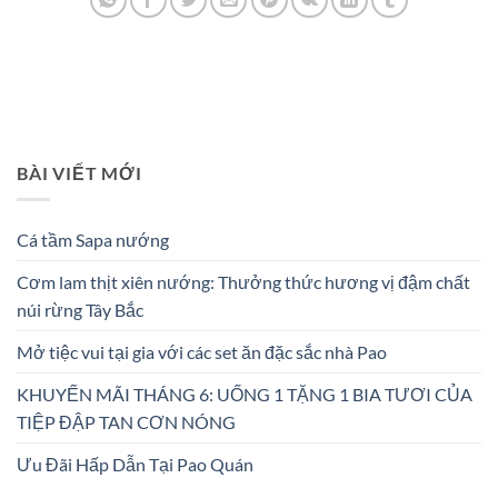
BÀI VIẾT MỚI
Cá tầm Sapa nướng
Cơm lam thịt xiên nướng: Thưởng thức hương vị đậm chất
núi rừng Tây Bắc
Mở tiệc vui tại gia với các set ăn đặc sắc nhà Pao
KHUYẾN MÃI THÁNG 6: UỐNG 1 TẶNG 1 BIA TƯƠI CỦA
TIỆP ĐẬP TAN CƠN NÓNG
Ưu Đãi Hấp Dẫn Tại Pao Quán