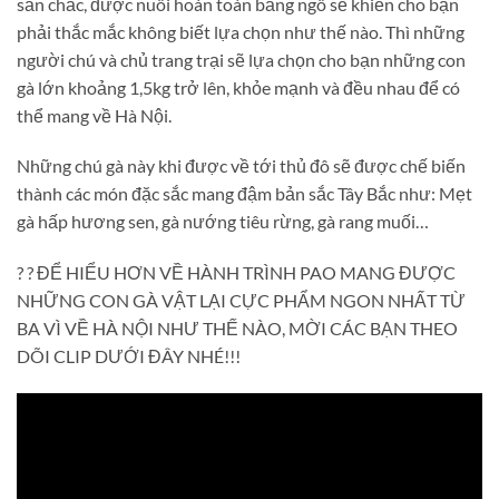
săn chắc, được nuôi hoàn toàn bằng ngô sẽ khiến cho bạn
phải thắc mắc không biết lựa chọn như thế nào. Thì những
người chú và chủ trang trại sẽ lựa chọn cho bạn những con
gà lớn khoảng 1,5kg trở lên, khỏe mạnh và đều nhau để có
thể mang về Hà Nội.
Những chú gà này khi được về tới thủ đô sẽ được chế biến
thành các món đặc sắc mang đậm bản sắc Tây Bắc như: Mẹt
gà hấp hương sen, gà nướng tiêu rừng, gà rang muối…
? ? ĐỂ HIỂU HƠN VỀ HÀNH TRÌNH PAO MANG ĐƯỢC
NHỮNG CON GÀ VẬT LẠI CỰC PHẨM NGON NHẤT TỪ
BA VÌ VỀ HÀ NỘI NHƯ THẾ NÀO, MỜI CÁC BẠN THEO
DÕI CLIP DƯỚI ĐÂY NHÉ!!!