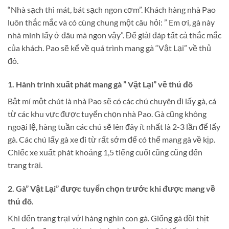
“Nhà sạch thì mát, bát sạch ngon cơm”. Khách hàng nhà Pao
luôn thắc mắc và có cùng chung một câu hỏi: ” Em ơi, gà này
nhà mình lấy ở đâu mà ngon vậy”. Để giải đáp tất cả thắc mắc
của khách. Pao sẽ kể về quá trình mang gà “Vật Lại” về thủ
đô.
1. Hành trình xuất phát mang gà ” Vật Lại” về thủ đô
Bật mí một chút là nhà Pao sẽ có các chú chuyên đi lấy gà, cá
từ các khu vực được tuyển chọn nhà Pao. Gà cũng không
ngoại lệ, hàng tuần các chú sẽ lên đây ít nhất là 2-3 lần để lấy
gà. Các chú lấy gà xe đi từ rất sớm để có thể mang gà về kịp.
Chiếc xe xuất phát khoảng 1,5 tiếng cuối cũng cũng đến
trang trại.
2.
Gà” Vật Lại” được tuyển chọn trước khi được mang về
thủ đô.
Khi đến trang trại với hàng nghìn con gà. Giống gà đồi thịt