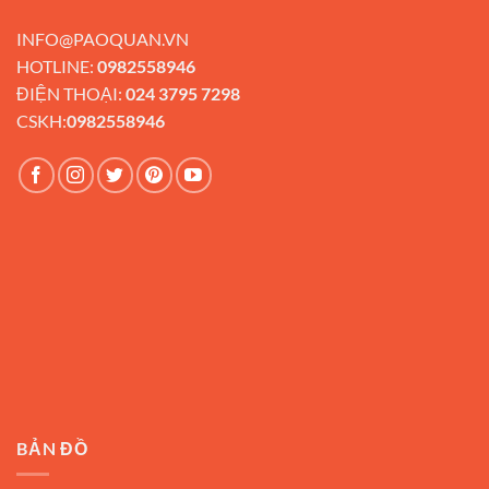
INFO@PAOQUAN.VN
HOTLINE:
0982558946
ĐIỆN THOẠI:
024 3795 7298
CSKH:
0982558946
BẢN ĐỒ