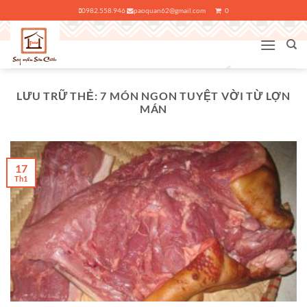
Bỏ
0982.558.946
paoquan62@gmail.com
0
qua
nội
dung
LƯU TRỮ THẺ:
7 MÓN NGON TUYỆT VỜI TỪ LỢN
MÁN
17
Th1