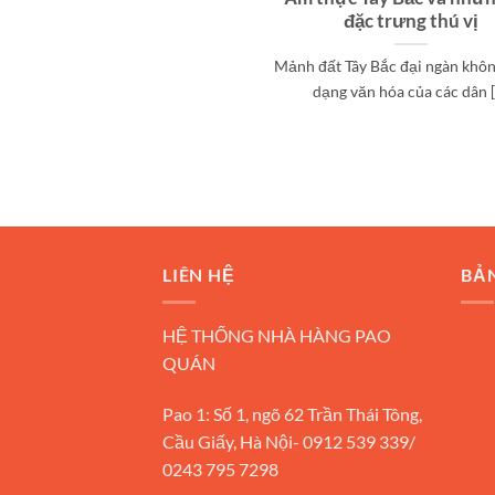
đặc trưng thú vị
Mảnh đất Tây Bắc đại ngàn khôn
dạng văn hóa của các dân [.
LIÊN HỆ
BẢ
HỆ THỐNG NHÀ HÀNG PAO
QUÁN
Pao 1: Số 1, ngõ 62 Trần Thái Tông,
Cầu Giấy, Hà Nội- 0912 539 339/
0243 795 7298