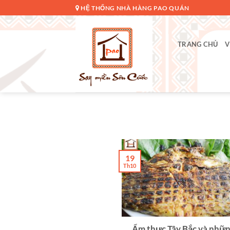
Bỏ
HỆ THỐNG NHÀ HÀNG PAO QUÁN
qua
nội
dung
TRANG CHỦ
V
19
Th10
Ẩm thực Tây Bắc và nhữn