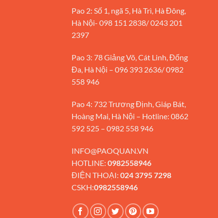
Pao 2: Số 1, ngã 5, Hà Trì, Hà Đông,
Hà Nội- 098 151 2838/ 0243 201
2397
Pao 3: 78 Giảng Võ, Cát Linh, Đống
Đa, Hà Nội – 096 393 2636/ 0982
558 946
Pao 4: 732 Trương Định, Giáp Bát,
Hoàng Mai, Hà Nội – Hotline: 0862
592 525 – 0982 558 946
INFO@PAOQUAN.VN
HOTLINE:
0982558946
ĐIỆN THOẠI:
024 3795 7298
CSKH:
0982558946