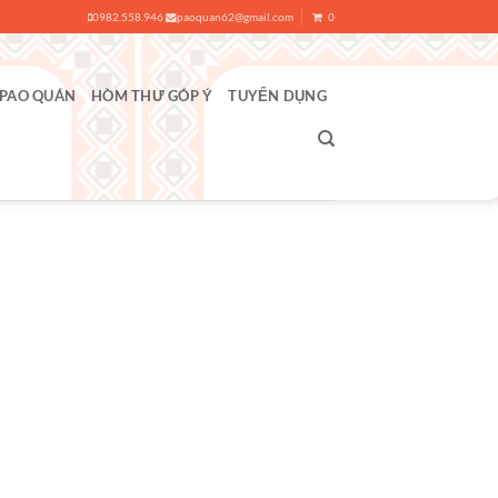
0982.558.946
paoquan62@gmail.com
0
 PAO QUÁN
HÒM THƯ GÓP Ý
TUYỂN DỤNG