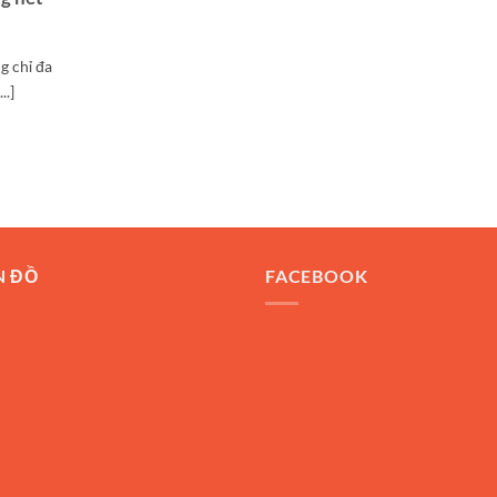
g chỉ đa
..]
N ĐỒ
FACEBOOK