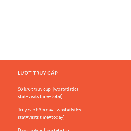
LƯỢT TRUY CẬP
Số lượt truy cập: [wpstatistics
stat=visits time=total]
Truy cập hôm nay: [wpstatistics
stat=visits time=today]
Đang online: [wpstatistics