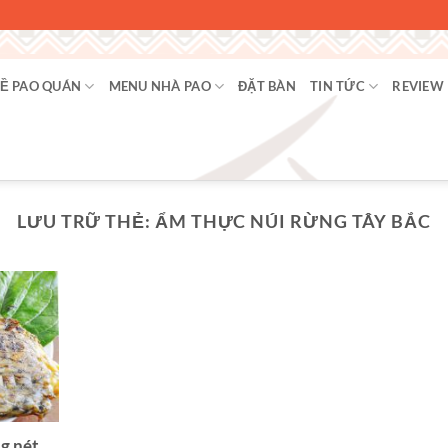
Ề PAO QUÁN
MENU NHÀ PAO
ĐẶT BÀN
TIN TỨC
REVIEW
LƯU TRỮ THẺ:
ẨM THỰC NÚI RỪNG TÂY BẮC
g nét