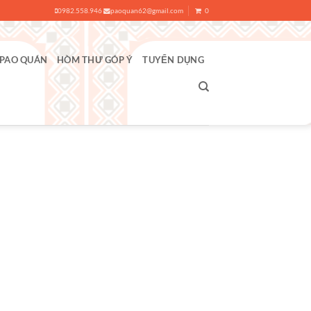
0982.558.946
paoquan62@gmail.com
0
 PAO QUÁN
HÒM THƯ GÓP Ý
TUYỂN DỤNG