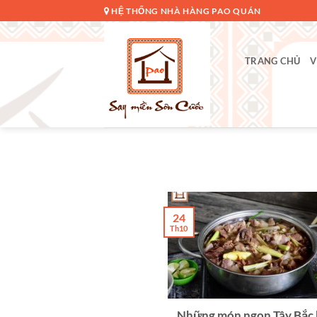
Bỏ
HỆ THỐNG NHÀ HÀNG PAO QUÁN
qua
nội
dung
TRANG CHỦ
V
24
Th10
Những món ngon Tây Bắc