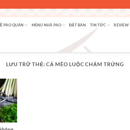
Ề PAO QUÁN
MENU NHÀ PAO
ĐẶT BÀN
TIN TỨC
REVIEW
LƯU TRỮ THẺ:
CẢ MÈO LUỘC CHẤM TRỨNG
 không