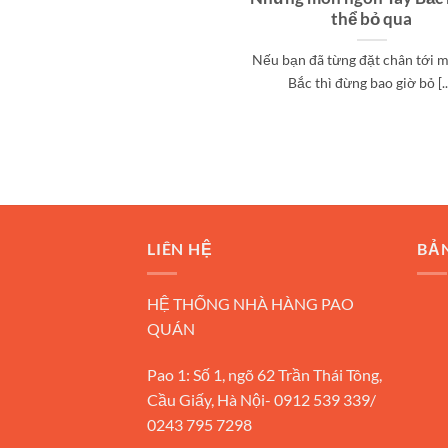
thể bỏ qua
Nếu bạn đã từng đặt chân tới m
Bắc thì đừng bao giờ bỏ [..
LIÊN HỆ
BẢ
HỆ THỐNG NHÀ HÀNG PAO
QUÁN
Pao 1: Số 1, ngõ 62 Trần Thái Tông,
Cầu Giấy, Hà Nội- 0912 539 339/
0243 795 7298