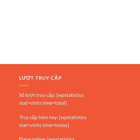
LƯỢT TRUY CẬP
Số lượt truy cập: [wpstatistics
stat=visits time=total]
Truy cập hôm nay: [wpstatistics
stat=visits time=today]
Đang online: [wpstatistics