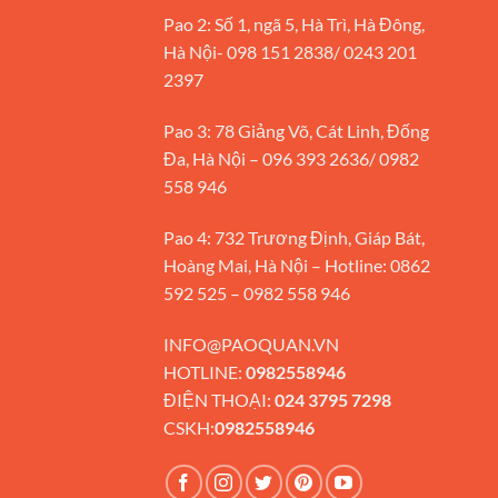
Pao 2: Số 1, ngã 5, Hà Trì, Hà Đông,
Hà Nội- 098 151 2838/ 0243 201
2397
Pao 3: 78 Giảng Võ, Cát Linh, Đống
Đa, Hà Nội – 096 393 2636/ 0982
558 946
Pao 4: 732 Trương Định, Giáp Bát,
Hoàng Mai, Hà Nội – Hotline: 0862
592 525 – 0982 558 946
INFO@PAOQUAN.VN
HOTLINE:
0982558946
ĐIỆN THOẠI:
024 3795 7298
CSKH:
0982558946