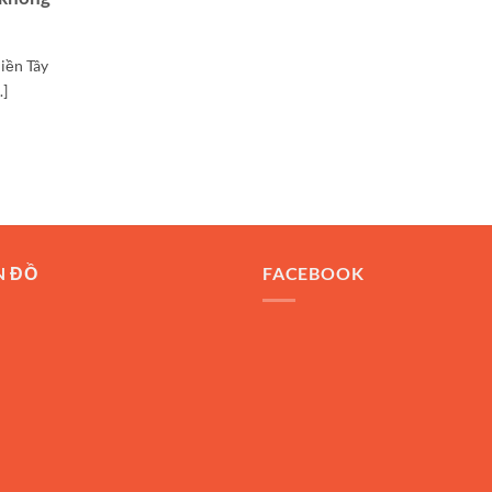
iền Tây
.]
N ĐỒ
FACEBOOK