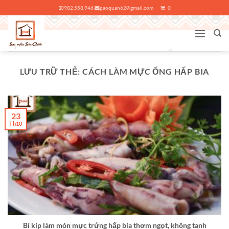
Bỏ
0982.558.946
paoquan62@gmail.com
0
qua
nội
dung
LƯU TRỮ THẺ:
CÁCH LÀM MỰC ỐNG HẤP BIA
23
Th10
Bí kíp làm món mực trứng hấp bia thơm ngọt, không tanh