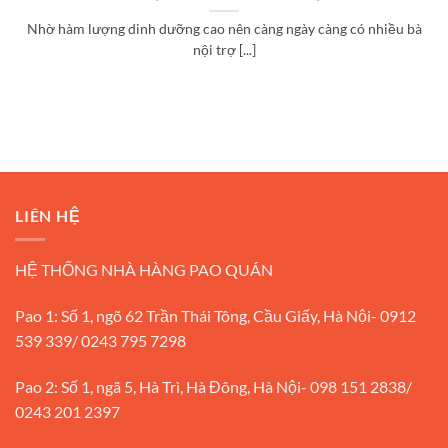
Nhờ hàm lượng dinh dưỡng cao nên càng ngày càng có nhiều bà
nội trợ [...]
LIÊN HỆ
HỆ THỐNG NHÀ HÀNG PAO QUÁN
Pao 1: Số 1, ngõ 62 Trần Thái Tông, Cầu Giấy, Hà Nội- 0912
539 339/ 0243 795 7298
Pao 2: Số 1, ngã 5, Hà Trì, Hà Đông, Hà Nội- 098 151 2838/
0243 201 2397