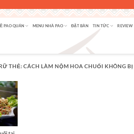
Ề PAO QUÁN
MENU NHÀ PAO
ĐẶT BÀN
TIN TỨC
REVIEW
RỮ THẺ:
CÁCH LÀM NỘM HOA CHUỐI KHÔNG BỊ
uối tai