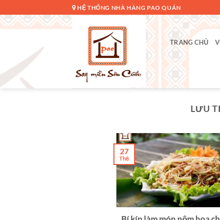
Bỏ
HỆ THỐNG NHÀ HÀNG PAO QUÁN
qua
nội
dung
TRANG CHỦ
V
LƯU T
27
Th8
Bí kíp làm món nộm hoa ch