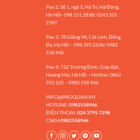
Pao 2: Số 1, ngã 5, Hà Trì, Hà Đông,
Hà Nội- 098 151 2838/ 0243 201
2397
Pao 3: 78 Giảng Võ, Cát Linh, Đống
Đa, Hà Nội – 096 393 2636/ 0982
558 946
Pao 4: 732 Trương Định, Giáp Bát,
Hoàng Mai, Hà Nội – Hotline: 0862
592 525 – 0982 558 946
INFO@PAOQUAN.VN
HOTLINE:
0982558946
ĐIỆN THOẠI:
024 3795 7298
CSKH:
0982558946