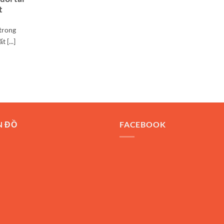
t
 trong
 [...]
N ĐỒ
FACEBOOK