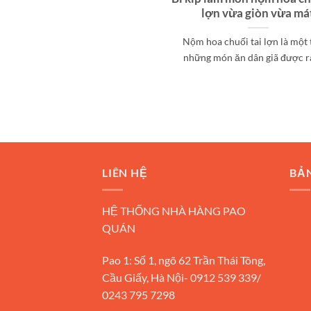
lợn vừa giòn vừa má
Nộm hoa chuối tai lợn là một
những món ăn dân giã được rất
LIÊN HỆ
BẢ
HỆ THỐNG NHÀ HÀNG PAO
QUÁN
Pao 1: Số 1, ngõ 62 Trần Thái Tông,
Cầu Giấy, Hà Nội- 0912 539 339/
0243 795 7298