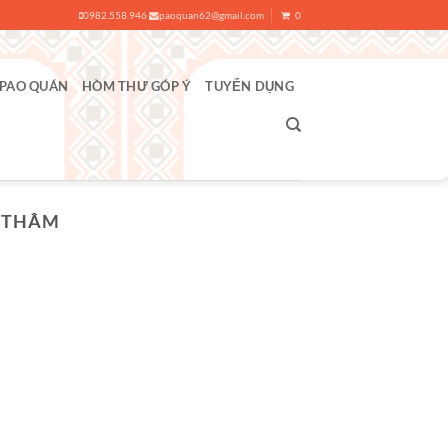
0982.558.946
paoquan62@gmail.com
0
 PAO QUÁN
HÒM THƯ GÓP Ý
TUYỂN DỤNG
 THÂM