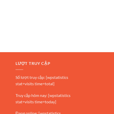
LƯỢT TRUY CẬP
Số lượt truy cập: [wpstatistics
stat=visits time=total]
Truy cập hôm nay: [wpstatistics
stat=visits time=today]
Đang online: [wpstatistics