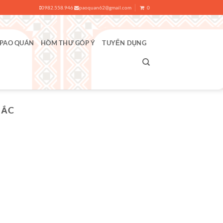
0982.558.946
paoquan62@gmail.com
0
 PAO QUÁN
HÒM THƯ GÓP Ý
TUYỂN DỤNG
BẮC