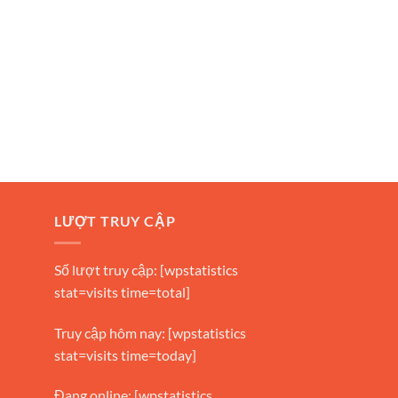
LƯỢT TRUY CẬP
Số lượt truy cập: [wpstatistics
stat=visits time=total]
Truy cập hôm nay: [wpstatistics
stat=visits time=today]
Đang online: [wpstatistics