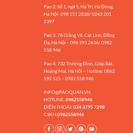
Pao 2: Số 1, ngã 5, Hà Trì, Hà Đông,
Hà Nội- 098 151 2838/ 0243 201
2397
Pao 3: 78 Giảng Võ, Cát Linh, Đống
Đa, Hà Nội – 096 393 2636/ 0982
558 946
Pao 4: 732 Trương Định, Giáp Bát,
Hoàng Mai, Hà Nội – Hotline: 0862
592 525 – 0982 558 946
INFO@PAOQUAN.VN
HOTLINE:
0982558946
ĐIỆN THOẠI:
024 3795 7298
CSKH:
0982558946