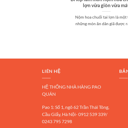
lợn vừa giòn vừa má
Nộm hoa chuối tai lợn là một
những món ăn dân giã được rất
LIÊN HỆ
BẢ
HỆ THỐNG NHÀ HÀNG PAO
QUÁN
Pao 1: Số 1, ngõ 62 Trần Thái Tông,
Cầu Giấy, Hà Nội- 0912 539 339/
0243 795 7298