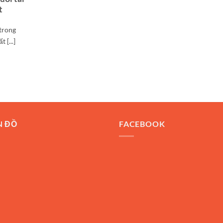
t
 trong
 [...]
N ĐỒ
FACEBOOK