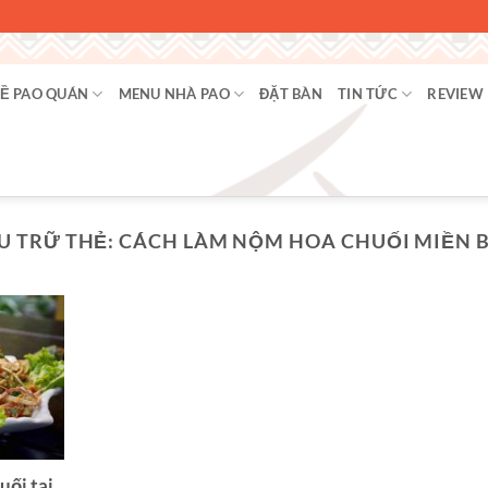
Ề PAO QUÁN
MENU NHÀ PAO
ĐẶT BÀN
TIN TỨC
REVIEW
U TRỮ THẺ:
CÁCH LÀM NỘM HOA CHUỐI MIỀN 
uối tai