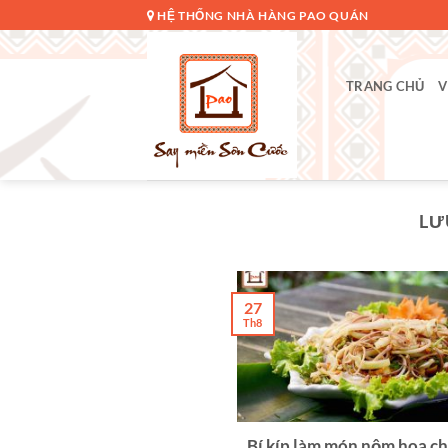
Bỏ
HỆ THỐNG NHÀ HÀNG PAO QUÁN
qua
nội
dung
TRANG CHỦ
V
LƯ
27
Th8
Bí kíp làm món nộm hoa ch