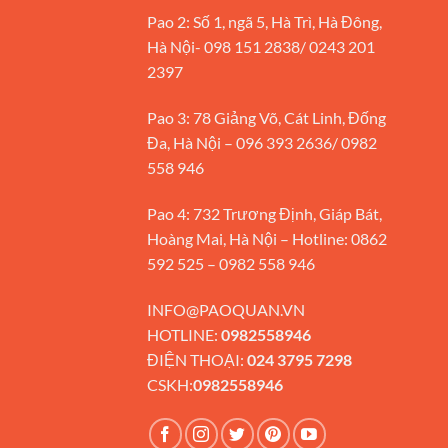
Pao 2: Số 1, ngã 5, Hà Trì, Hà Đông,
Hà Nội- 098 151 2838/ 0243 201
2397
Pao 3: 78 Giảng Võ, Cát Linh, Đống
Đa, Hà Nội – 096 393 2636/ 0982
558 946
Pao 4: 732 Trương Định, Giáp Bát,
Hoàng Mai, Hà Nội – Hotline: 0862
592 525 – 0982 558 946
INFO@PAOQUAN.VN
HOTLINE:
0982558946
ĐIỆN THOẠI:
024 3795 7298
CSKH:
0982558946