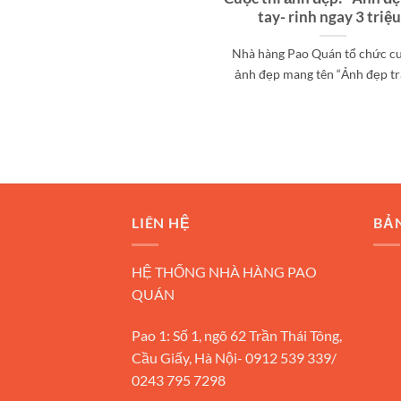
tay- rinh ngay 3 triệ
Nhà hàng Pao Quán tổ chức cu
ảnh đẹp mang tên “Ảnh đẹp trao
LIÊN HỆ
BẢ
HỆ THỐNG NHÀ HÀNG PAO
QUÁN
Pao 1: Số 1, ngõ 62 Trần Thái Tông,
Cầu Giấy, Hà Nội- 0912 539 339/
0243 795 7298