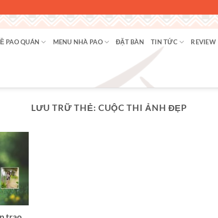
Ề PAO QUÁN
MENU NHÀ PAO
ĐẶT BÀN
TIN TỨC
REVIEW
LƯU TRỮ THẺ:
CUỘC THI ẢNH ĐẸP
p trao