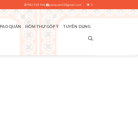
0982.558.946
paoquan62@gmail.com
0
 PAO QUÁN
HÒM THƯ GÓP Ý
TUYỂN DỤNG