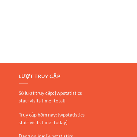
LƯỢT TRUY CẬP
Số lượt truy cập: [wpstatistics
stat=visits time=total]
Truy cập hôm nay: [wpstatistics
stat=visits time=today]
Đang online: [wpstatistics