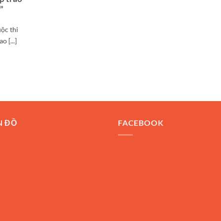
u”
ộc thi
 [...]
N ĐỒ
FACEBOOK