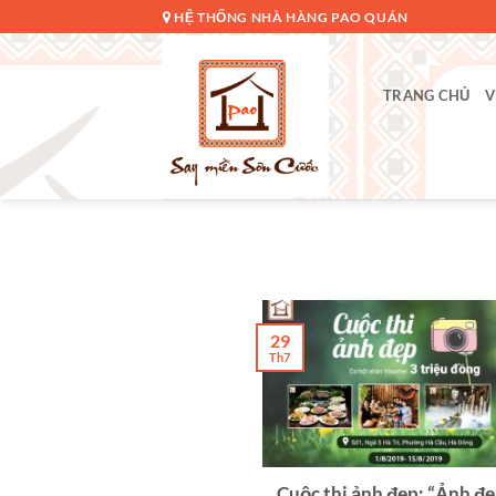
Bỏ
HỆ THỐNG NHÀ HÀNG PAO QUÁN
qua
nội
dung
TRANG CHỦ
V
29
Th7
Cuộc thi ảnh đẹp: “Ảnh đẹ