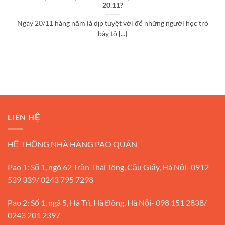
20.11?
Ngày 20/11 hàng năm là dịp tuyệt vời để những người học trò
bày tỏ [...]
LIÊN HỆ
HỆ THỐNG NHÀ HÀNG PAO QUÁN
Pao 1: Số 1, ngõ 62 Trần Thái Tông, Cầu Giấy, Hà Nội- 0912
539 339/ 0243 795 7298
Pao 2: Số 1, ngã 5, Hà Trì, Hà Đông, Hà Nội- 098 151 2838/
0243 201 2397