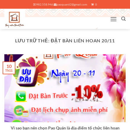
Bỏ
0982.558.946
paoquan62@gmail.com
0
qua
nội
dung
LƯU TRỮ THẺ:
ĐẶT BÀN LIÊN HOAN 20/11
10
Th11
Vì sao bạn nên chọn Pao Quán là địa điểm tổ chức liên hoan