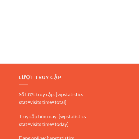
LƯỢT TRUY CẬP
Số lượt truy cập: [wpstatistics
stat=visits time=total]
Truy cập hôm nay: [wpstatistics
stat=visits time=today]
Đang online: [wpstatistics