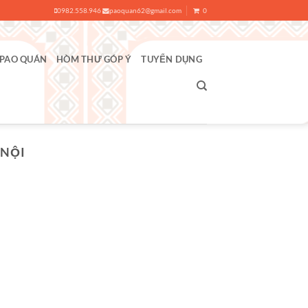
0982.558.946
paoquan62@gmail.com
0
 PAO QUÁN
HÒM THƯ GÓP Ý
TUYỂN DỤNG
 NỘI