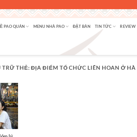
Ề PAO QUÁN
MENU NHÀ PAO
ĐẶT BÀN
TIN TỨC
REVIEW
 TRỮ THẺ:
ĐỊA ĐIỂM TỔ CHỨC LIÊN HOAN Ở HÀ
lớp lý