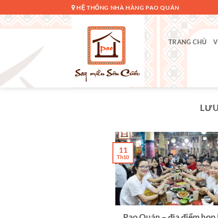
Bỏ
HỆ THỐNG NHÀ HÀNG PAO QUÁN
qua
nội
dung
TRANG CHỦ
V
LƯU
11
Th10
Pao Quán – địa điểm họp 