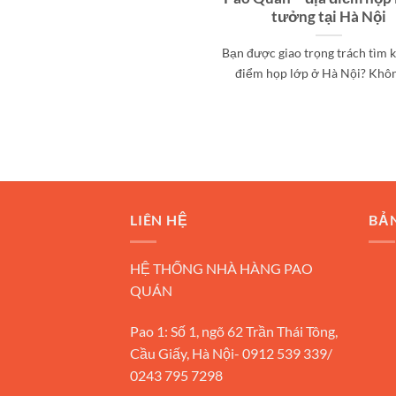
tưởng tại Hà Nội
Bạn được giao trọng trách tìm 
điểm họp lớp ở Hà Nội? Không 
LIÊN HỆ
BẢ
HỆ THỐNG NHÀ HÀNG PAO
QUÁN
Pao 1: Số 1, ngõ 62 Trần Thái Tông,
Cầu Giấy, Hà Nội- 0912 539 339/
0243 795 7298