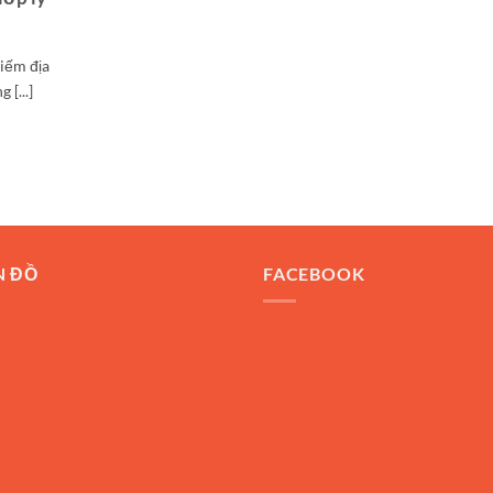
kiếm địa
[...]
N ĐỒ
FACEBOOK