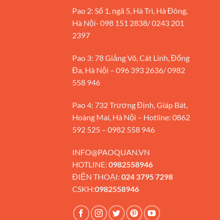
Pao 2: Số 1, ngã 5, Hà Trì, Hà Đông,
Hà Nội- 098 151 2838/ 0243 201
2397
Pao 3: 78 Giảng Võ, Cát Linh, Đống
Đa, Hà Nội – 096 393 2636/ 0982
558 946
Pao 4: 732 Trương Định, Giáp Bát,
Hoàng Mai, Hà Nội – Hotline: 0862
592 525 – 0982 558 946
INFO@PAOQUAN.VN
HOTLINE:
0982558946
ĐIỆN THOẠI:
024 3795 7298
CSKH:
0982558946