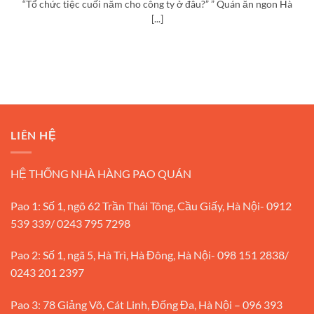
“Tổ chức tiệc cuối năm cho công ty ở đâu?” ” Quán ăn ngon Hà
[...]
LIÊN HỆ
HỆ THỐNG NHÀ HÀNG PAO QUÁN
Pao 1: Số 1, ngõ 62 Trần Thái Tông, Cầu Giấy, Hà Nội- 0912
539 339/ 0243 795 7298
Pao 2: Số 1, ngã 5, Hà Trì, Hà Đông, Hà Nội- 098 151 2838/
0243 201 2397
Pao 3: 78 Giảng Võ, Cát Linh, Đống Đa, Hà Nội – 096 393