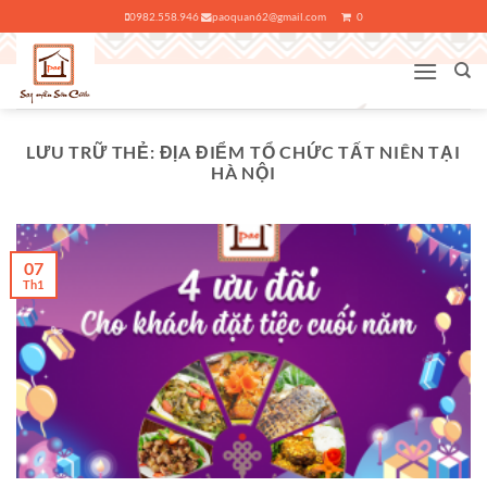
Bỏ
0982.558.946
paoquan62@gmail.com
0
qua
nội
dung
LƯU TRỮ THẺ:
ĐỊA ĐIỂM TỔ CHỨC TẤT NIÊN TẠI
HÀ NỘI
07
Th1