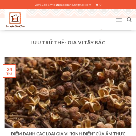
Bỏ
0982.558.946
paoquan62@gmail.com
0
qua
nội
dung
LƯU TRỮ THẺ:
GIA VỊ TÂY BẮC
24
Th6
ĐIỂM DANH CÁC LOẠI GIA VỊ “KINH ĐIỂN” CỦA ẨM THỰC