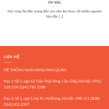
TÂY BẮC
Núi rừng Tây Bắc mang đến cho nền ẩm thực rất nhiều nguyên
liệu độc [...]
LIÊN HỆ
HỆ THỐNG NHÀ HÀNG PAO QUÁN
Pao 1: Số 1, ngõ 62 Trần Thái Tông, Cầu Giấy, Hà Nội- 0912
539 339/ 0243 795 7298
Pao 2: Số 1, ngã 5, Hà Trì, Hà Đông, Hà Nội- 098 151 2838/
0243 201 2397