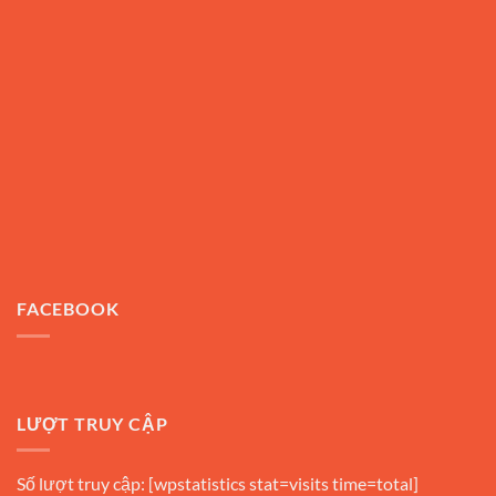
FACEBOOK
LƯỢT TRUY CẬP
Số lượt truy cập: [wpstatistics stat=visits time=total]