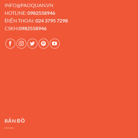
INFO@PAOQUAN.VN
HOTLINE:
0982558946
ĐIỆN THOẠI:
024 3795 7298
CSKH:
0982558946
BẢN ĐỒ