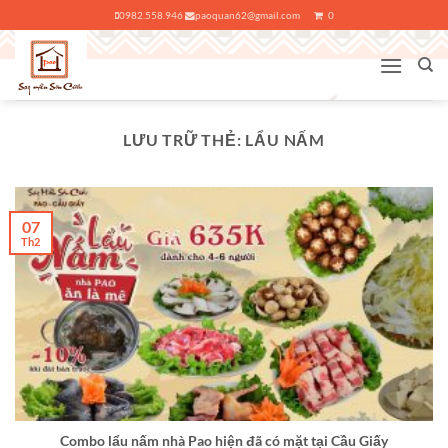
Bỏ
0982.558.946
paoquan62@gmail.com
0
qua
nội
dung
LƯU TRỮ THẺ:
LẨU NẤM
07
Th2
Combo lẩu nấm nhà Pao hiện đã có mặt tại Cầu Giấy