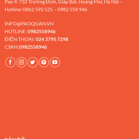
Pao 4: 732 Trương Định, Giáp Bát, Hoàng Mai, Hà Nội –
Hotline: 0862 592 525 – 0982 558 946
INFO@PAOQUAN.VN
HOTLINE:
0982558946
ĐIỆN THOẠI:
024 3795 7298
CSKH:
0982558946