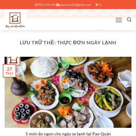
Bỏ
0982.558.946
paoquan62@gmail.com
0
qua
nội
dung
LƯU TRỮ THẺ:
THỰC ĐƠN NGÀY LẠNH
27
Th11
5 món ăn ngon cho ngày se lạnh tại Pao Quán