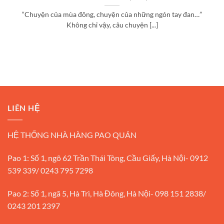
“Chuyện của mùa đông, chuyện của những ngón tay đan…”
Không chỉ vậy, câu chuyện [...]
LIÊN HỆ
HỆ THỐNG NHÀ HÀNG PAO QUÁN
Pao 1: Số 1, ngõ 62 Trần Thái Tông, Cầu Giấy, Hà Nội- 0912
539 339/ 0243 795 7298
Pao 2: Số 1, ngã 5, Hà Trì, Hà Đông, Hà Nội- 098 151 2838/
0243 201 2397