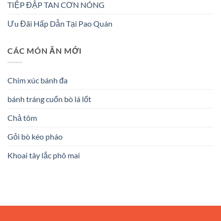
TIỆP ĐẬP TAN CƠN NÓNG
Ưu Đãi Hấp Dẫn Tại Pao Quán
CÁC MÓN ĂN MỚI
Chim xúc bánh đa
bánh tráng cuốn bò lá lốt
Chả tôm
Gỏi bò kéo pháo
Khoai tây lắc phô mai