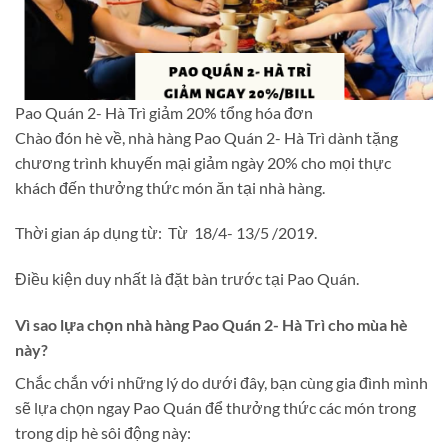
Pao Quán 2- Hà Trì giảm 20% tổng hóa đơn
Chào đón hè về, nhà hàng Pao Quán 2- Hà Trì dành tặng
chương trình khuyến mại giảm ngày 20% cho mọi thực
khách đến thưởng thức món ăn tại nhà hàng.
Thời gian áp dụng từ: Từ 18/4- 13/5 /2019.
Điều kiện duy nhất là đặt bàn trước tại Pao Quán.
Vì sao lựa chọn nhà hàng Pao Quán 2- Hà Trì cho mùa hè
này?
Chắc chắn với những lý do dưới đây, bạn cùng gia đình mình
sẽ lựa chọn ngay Pao Quán để thưởng thức các món trong
trong dịp hè sôi động này: