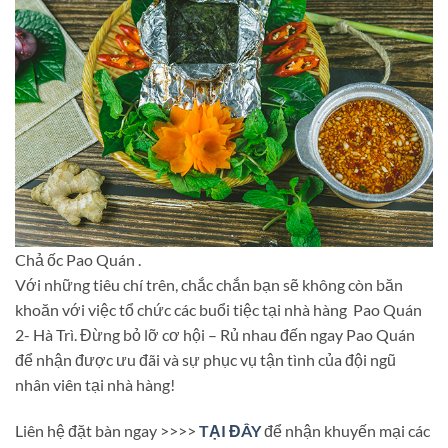
Chả ốc Pao Quán .
Với những tiêu chí trên, chắc chắn bạn sẽ không còn băn
khoăn với việc tổ chức các buổi tiệc tại nhà hàng Pao Quán
2- Hà Trì. Đừng bỏ lỡ cơ hội – Rủ nhau đến ngay Pao Quán
để nhận được ưu đãi và sự phục vụ tận tình của đội ngũ
nhân viên tại nhà hàng!
Liên hệ đặt bàn ngay >>>>
TẠI ĐÂY
để nhận khuyến mại các