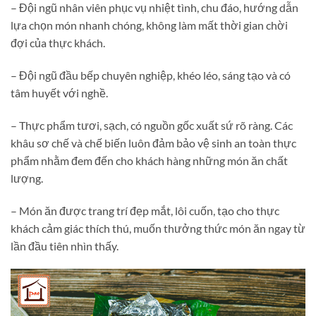
– Đội ngũ nhân viên phục vụ nhiệt tình, chu đáo, hướng dẫn
lựa chọn món nhanh chóng, không làm mất thời gian chời
đợi của thực khách.
– Đội ngũ đầu bếp chuyên nghiệp, khéo léo, sáng tạo và có
tâm huyết với nghề.
– Thực phẩm tươi, sạch, có nguồn gốc xuất sứ rõ ràng. Các
khâu sơ chế và chế biến luôn đảm bảo vệ sinh an toàn thực
phẩm nhằm đem đến cho khách hàng những món ăn chất
lượng.
– Món ăn được trang trí đẹp mắt, lôi cuốn, tạo cho thực
khách cảm giác thích thú, muốn thưởng thức món ăn ngay từ
lần đầu tiên nhìn thấy.