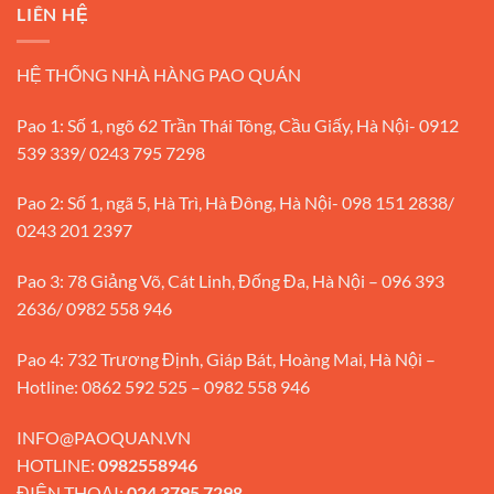
LIÊN HỆ
HỆ THỐNG NHÀ HÀNG PAO QUÁN
Pao 1: Số 1, ngõ 62 Trần Thái Tông, Cầu Giấy, Hà Nội- 0912
539 339/ 0243 795 7298
Pao 2: Số 1, ngã 5, Hà Trì, Hà Đông, Hà Nội- 098 151 2838/
0243 201 2397
Pao 3: 78 Giảng Võ, Cát Linh, Đống Đa, Hà Nội – 096 393
2636/ 0982 558 946
Pao 4: 732 Trương Định, Giáp Bát, Hoàng Mai, Hà Nội –
Hotline: 0862 592 525 – 0982 558 946
INFO@PAOQUAN.VN
HOTLINE:
0982558946
ĐIỆN THOẠI:
024 3795 7298