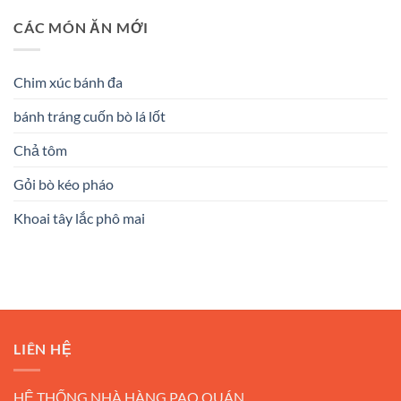
CÁC MÓN ĂN MỚI
Chim xúc bánh đa
bánh tráng cuốn bò lá lốt
Chả tôm
Gỏi bò kéo pháo
Khoai tây lắc phô mai
LIÊN HỆ
HỆ THỐNG NHÀ HÀNG PAO QUÁN