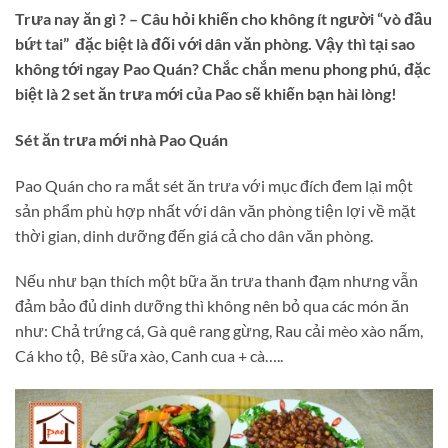
Trưa nay ăn gì ? – Câu hỏi khiến cho không ít người “vò đầu
bứt tai” đặc biệt là đối với dân văn phòng. Vậy thì tại sao
không tới ngay Pao Quán? Chắc chắn menu phong phú, đặc
biệt là 2 set ăn trưa mới của Pao sẽ khiến bạn hài lòng!
Sét ăn trưa mới nhà Pao Quán
Pao Quán cho ra mắt sét ăn trưa với mục đích đem lại một
sản phẩm phù hợp nhất với dân văn phòng tiện lợi về mặt
thời gian, dinh dưỡng đến giá cả cho dân văn phòng.
Nếu như bạn thích một bữa ăn trưa thanh đạm nhưng vẫn
đảm bảo đủ dinh dưỡng thì không nên bỏ qua các món ăn
như: Chả trứng cá, Gà quê rang gừng, Rau cải mèo xào nấm,
Cá kho tộ, Bê sữa xào, Canh cua + cà…..