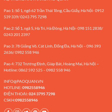
Pao 1: Số 1, ngõ 62 Trần Thái Tông, Cầu Giấy, Hà Nội- 0912
539 339/ 0243 795 7298
Pao 2: Số 1, ngã 5, Hà Trì, Hà Đông, Hà Nội- 098 151 2838/
0243 201 2397
Pao 3: 78 Giảng Võ, Cát Linh, Đống Đa, Hà Nội – 096 393
2636/ 0982 558 946
Pao 4: 732 Trương Định, Giáp Bát, Hoàng Mai, Hà Nội –
Hotline: 0862 592 525 – 0982 558 946
INFO@PAOQUAN.VN
HOTLINE:
0982558946
ĐIỆN THOẠI:
024 3795 7298
CSKH:
0982558946