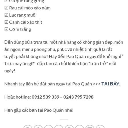
☑ Gà quê rang gừng
☑ Rau cải mèo xào nấm
☑ Lạc rang muối
☑ Canh cải xào thịt
☑ Cơm trắng
Đến dùng bữa trưa tại một nhà hàng có không gian đẹp, món
ăn ngon, menu phong phú, phục vụ nhiệt tình quả là rất
tuyệt phải không nào? Hãy đến Pao Quán ngay để khỏi nghĩ “
Trưa nay ăn gì?” đập tan câu hỏi khiến bạn “trăn trở” mỗi
ngày!
Nhanh tay liên hệ đặt bàn ngay tại Pao Quán >>>
TẠI ĐÂY
.
Hoặc hotline:
0912 539 339
–
0243 795 7298
Hẹn gặp các bạn tại Pao Quán nhé!