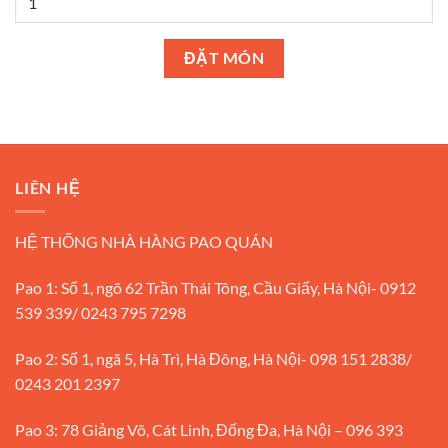
ĐẶT MÓN
LIÊN HỆ
HỆ THỐNG NHÀ HÀNG PAO QUÁN
Pao 1: Số 1, ngõ 62 Trần Thái Tông, Cầu Giấy, Hà Nội- 0912
539 339/ 0243 795 7298
Pao 2: Số 1, ngã 5, Hà Trì, Hà Đông, Hà Nội- 098 151 2838/
0243 201 2397
Pao 3: 78 Giảng Võ, Cát Linh, Đống Đa, Hà Nội – 096 393