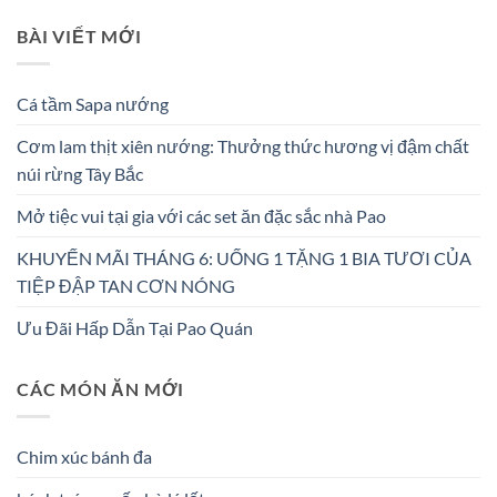
BÀI VIẾT MỚI
Cá tầm Sapa nướng
Cơm lam thịt xiên nướng: Thưởng thức hương vị đậm chất
núi rừng Tây Bắc
Mở tiệc vui tại gia với các set ăn đặc sắc nhà Pao
KHUYẾN MÃI THÁNG 6: UỐNG 1 TẶNG 1 BIA TƯƠI CỦA
TIỆP ĐẬP TAN CƠN NÓNG
Ưu Đãi Hấp Dẫn Tại Pao Quán
CÁC MÓN ĂN MỚI
Chim xúc bánh đa