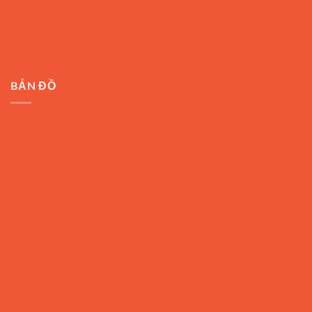
BẢN ĐỒ