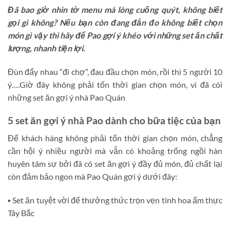
Đã bao giờ nhìn tờ menu mà lòng cuống quýt, không biết
gọi gì không? Nếu bạn còn đang đắn đo không biết chọn
món gì vậy thì hãy để Pao gợi ý khéo với những set ăn chất
lượng, nhanh tiện lợi.
Đùn đẩy nhau “đi chợ”, đau đầu chọn món, rồi thì 5 người 10
ý….Giờ đây không phải tốn thời gian chọn món, vì đã cói
những set ăn gợi ý nhà Pao Quán
5 set ăn gợi ý nhà Pao dành cho bữa tiệc của bạn
Để khách hàng không phải tốn thời gian chọn món, chẳng
cần hội ý nhiều người mà vẫn có khoảng trống ngồi hàn
huyên tâm sự bởi đã có set ăn gợi ý đầy đủ món, đủ chất lại
còn đảm bảo ngon mà Pao Quán gợi ý dưới đây:
▪️ Set ăn tuyệt vời để thưởng thức trọn vẹn tinh hoa ẩm thực
Tây Bắc