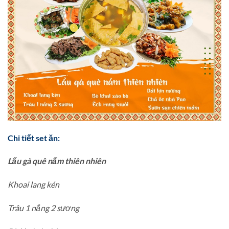
Chi tiết set ăn:
Lẩu gà quê nấm thiên nhiên
Khoai lang kén
Trâu 1 nắng 2 sương