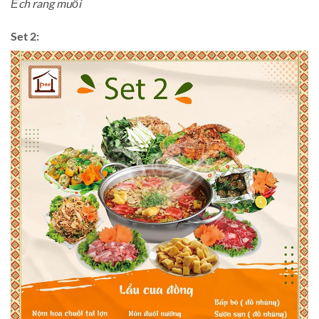
Ếch rang muối
Set 2: