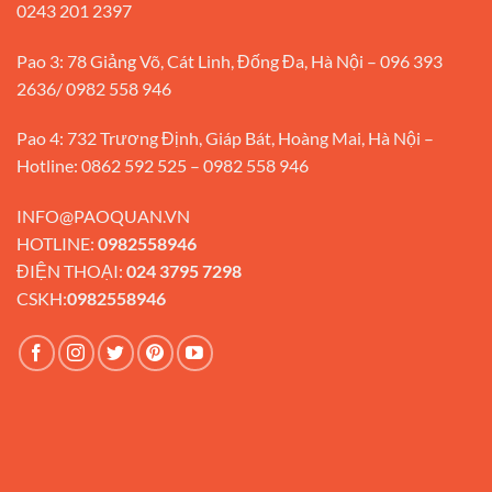
0243 201 2397
Pao 3: 78 Giảng Võ, Cát Linh, Đống Đa, Hà Nội – 096 393
2636/ 0982 558 946
Pao 4: 732 Trương Định, Giáp Bát, Hoàng Mai, Hà Nội –
Hotline: 0862 592 525 – 0982 558 946
INFO@PAOQUAN.VN
HOTLINE:
0982558946
ĐIỆN THOẠI:
024 3795 7298
CSKH:
0982558946