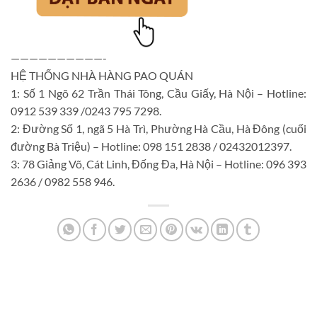
——————————-
HỆ THỐNG NHÀ HÀNG PAO QUÁN
1: Số 1 Ngõ 62 Trần Thái Tông, Cầu Giấy, Hà Nội – Hotline:
0912 539 339 /0243 795 7298.
2: Đường Số 1, ngã 5 Hà Trì, Phường Hà Cầu, Hà Đông (cuối
đường Bà Triệu) – Hotline: 098 151 2838 / 02432012397.
3: 78 Giảng Võ, Cát Linh, Đống Đa, Hà Nội – Hotline: 096 393
2636 / 0982 558 946.