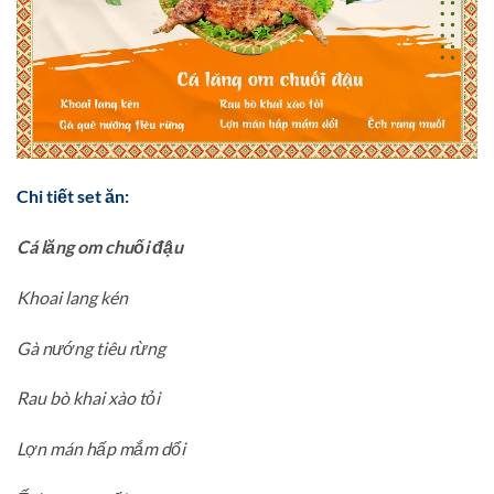
Chi tiết set ăn:
Cá lăng om chuối đậu
Khoai lang kén
Gà nướng tiêu rừng
Rau bò khai xào tỏi
Lợn mán hấp mắm dổi