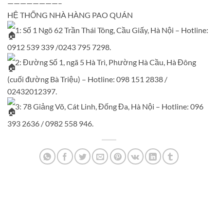
————————–
HỆ THỐNG NHÀ HÀNG PAO QUÁN
1: Số 1 Ngõ 62 Trần Thái Tông, Cầu Giấy, Hà Nội – Hotline:
0912 539 339 /0243 795 7298.
2: Đường Số 1, ngã 5 Hà Trì, Phường Hà Cầu, Hà Đông
(cuối đường Bà Triệu) – Hotline: 098 151 2838 /
02432012397.
3: 78 Giảng Võ, Cát Linh, Đống Đa, Hà Nội – Hotline: 096
393 2636 / 0982 558 946.