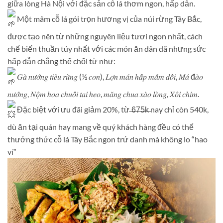
giữa lòng Hà Nội với đặc sản cỗ lá thơm ngon, hấp dẫn.
Một mâm cỗ lá gói trọn hương vị của núi rừng Tây Bắc,
được tạo nên từ những nguyên liệu tươi ngon nhất, cách
chế biến thuần túy nhất với các món ăn dân dã nhưng sức
hấp dẫn chẳng thể chối từ như:
𝐺𝑎̀ 𝑛𝑢̛𝑜̛́𝑛𝑔 𝑡𝑖𝑒̂𝑢 𝑟𝑢̛̀𝑛𝑔 (½ 𝑐𝑜𝑛), 𝐿𝑜̛̣𝑛 𝑚𝑎́𝑛 ℎ𝑎̂́𝑝 𝑚𝑎̆́𝑚 𝑑𝑜̂̉𝑖, 𝑀𝑎́ đ𝑎̀𝑜
𝑛𝑢̛𝑜̛́𝑛𝑔, 𝑁𝑜̣̂𝑚 ℎ𝑜𝑎 𝑐ℎ𝑢𝑜̂́𝑖 𝑡𝑎𝑖 ℎ𝑒𝑜, 𝑚𝑎̆𝑛𝑔 𝑐ℎ𝑢𝑎 𝑥𝑎̀𝑜 𝑙𝑜̀𝑛𝑔, 𝑋𝑜̂𝑖 𝑐ℎ𝑖𝑚.
Đặc biệt với ưu đãi giảm 20%, từ ̶6̶7̶5̶k̶ nay chỉ còn 540k,
dù ăn tại quán hay mang về quý khách hàng đều có thể
thưởng thức cỗ lá Tây Bắc ngon trứ danh mà không lo “hao
ví”