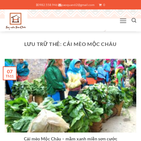
Bỏ
0982.558.946
paoquan62@gmail.com
0
qua
nội
dung
LƯU TRỮ THẺ:
CẢI MÈO MỘC CHÂU
07
Th11
Cải mèo Mộc Châu – mầm xanh miền sơn cước