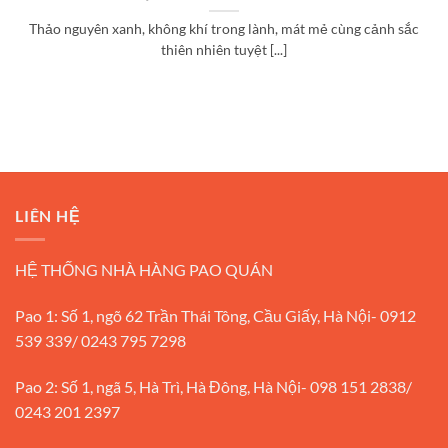
Thảo nguyên xanh, không khí trong lành, mát mẻ cùng cảnh sắc
thiên nhiên tuyệt [...]
LIÊN HỆ
HỆ THỐNG NHÀ HÀNG PAO QUÁN
Pao 1: Số 1, ngõ 62 Trần Thái Tông, Cầu Giấy, Hà Nội- 0912
539 339/ 0243 795 7298
Pao 2: Số 1, ngã 5, Hà Trì, Hà Đông, Hà Nội- 098 151 2838/
0243 201 2397