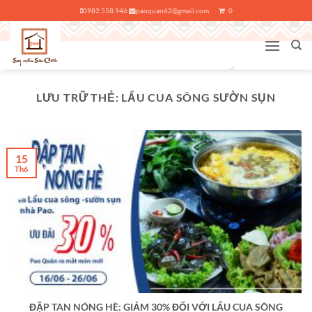
Bỏ
0982.558.946
paoquan62@gmail.com
0
qua
nội
dung
LƯU TRỮ THẺ:
LẨU CUA SÔNG SƯỜN SỤN
15
Th6
ĐẬP TAN NÓNG HÈ: GIẢM 30% ĐỐI VỚI LẨU CUA SÔNG