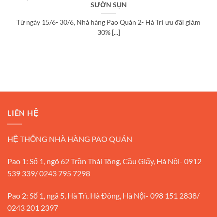
SƯỜN SỤN
Từ ngày 15/6- 30/6, Nhà hàng Pao Quán 2- Hà Trì ưu đãi giảm
30% [...]
LIÊN HỆ
HỆ THỐNG NHÀ HÀNG PAO QUÁN
Pao 1: Số 1, ngõ 62 Trần Thái Tông, Cầu Giấy, Hà Nội- 0912
539 339/ 0243 795 7298
Pao 2: Số 1, ngã 5, Hà Trì, Hà Đông, Hà Nội- 098 151 2838/
0243 201 2397