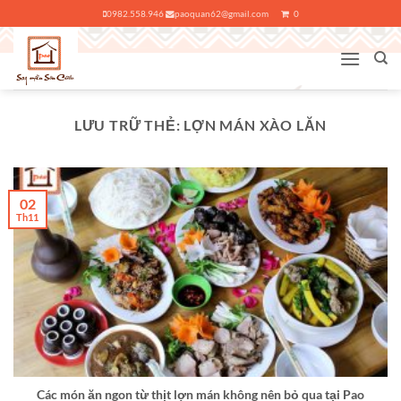
Bỏ
0982.558.946
paoquan62@gmail.com
0
qua
nội
dung
LƯU TRỮ THẺ:
LỢN MÁN XÀO LĂN
02
Th11
Các món ăn ngon từ thịt lợn mán không nên bỏ qua tại Pao