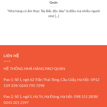
Quán
“Nhà hàng có ẩm thực Tây Bắc độc đáo” là điều mà nhiều người
nhớ [...]
LIÊN HỆ
HỆ THỐNG NHÀ HÀNG PAO QUÁN
Pao 1: Số 1, ngõ 62 Trần Thái Tông, Cầu Giấy, Hà Nội- 0912
539 339/ 0243 795 7298
Pao 2: Số 1, ngã 5, Hà Trì, Hà Đông, Hà Nội- 098 151 2838/
0243 201 2397