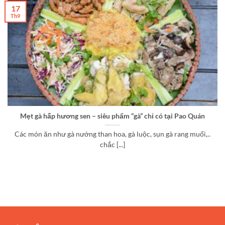
17
Th9
Mẹt gà hấp hương sen – siêu phẩm “gà” chỉ có tại Pao Quán
Các món ăn như gà nướng than hoa, gà luộc, sụn gà rang muối,..
chắc [...]