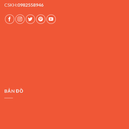
CSKH:
0982558946
BẢN ĐỒ