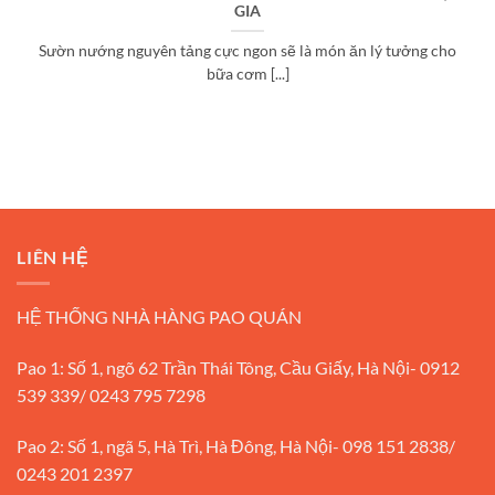
GIA
Sườn nướng nguyên tảng cực ngon sẽ là món ăn lý tưởng cho
bữa cơm [...]
LIÊN HỆ
HỆ THỐNG NHÀ HÀNG PAO QUÁN
Pao 1: Số 1, ngõ 62 Trần Thái Tông, Cầu Giấy, Hà Nội- 0912
539 339/ 0243 795 7298
Pao 2: Số 1, ngã 5, Hà Trì, Hà Đông, Hà Nội- 098 151 2838/
0243 201 2397