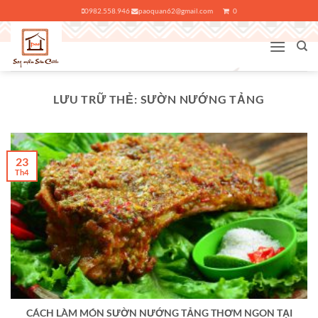
Bỏ
0982.558.946
paoquan62@gmail.com
0
qua
nội
dung
LƯU TRỮ THẺ:
SƯỜN NƯỚNG TẢNG
23
Th4
CÁCH LÀM MÓN SƯỜN NƯỚNG TẢNG THƠM NGON TẠI