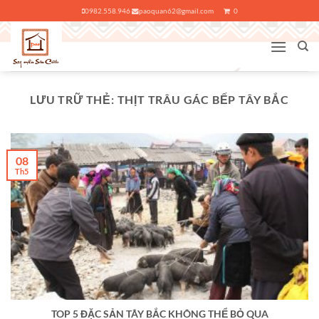
Bỏ
0982.558.946
paoquan62@gmail.com
0
qua
nội
dung
LƯU TRỮ THẺ:
THỊT TRÂU GÁC BẾP TÂY BẮC
08
Th5
TOP 5 ĐẶC SẢN TÂY BẮC KHÔNG THỂ BỎ QUA