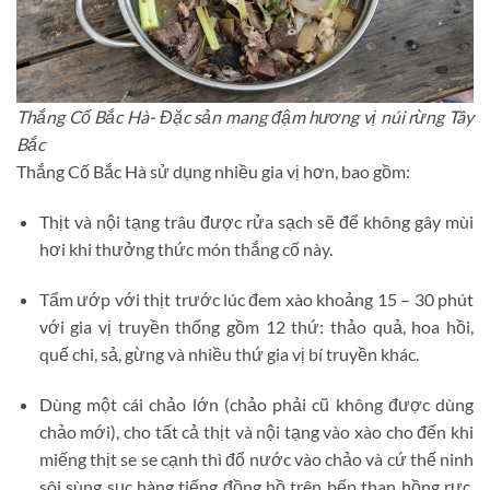
Thắng Cố Bắc Hà- Đặc sản mang đậm hương vị núi rừng Tây
Bắc
Thắng Cố Bắc Hà sử dụng nhiều gia vị hơn, bao gồm:
Thịt và nội tạng trâu được rửa sạch sẽ để không gây mùi
hơi khi thưởng thức món thắng cố này.
Tẩm ướp với thịt trước lúc đem xào khoảng 15 – 30 phút
với gia vị truyền thống gồm 12 thứ: thảo quả, hoa hồi,
quế chi, sả, gừng và nhiều thứ gia vị bí truyền khác.
Dùng một cái chảo lớn (chảo phải cũ không được dùng
chảo mới), cho tất cả thịt và nội tạng vào xào cho đến khi
miếng thịt se se cạnh thì đổ nước vào chảo và cứ thế ninh
sôi sùng sục hàng tiếng đồng hồ trên bếp than hồng rực.