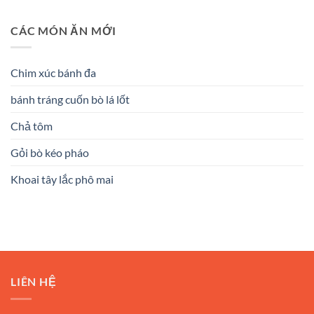
CÁC MÓN ĂN MỚI
Chim xúc bánh đa
bánh tráng cuốn bò lá lốt
Chả tôm
Gỏi bò kéo pháo
Khoai tây lắc phô mai
LIÊN HỆ