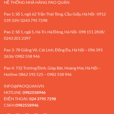
HỆ THỐNG NHÀ HÀNG PAO QUÁN
Pao 1: Số 1, ngõ 62 Trần Thái Tông, Cầu Giấy, Hà Nội- 0912
539 339/ 0243 795 7298
Pao 2: Số 1, ngã 5, Hà Trì, Hà Đông, Hà Nội- 098 151 2838/
0243 201 2397
Pao 3: 78 Giảng Võ, Cát Linh, Đống Đa, Hà Nội – 096 393
2636/ 0982 558 946
Pao 4: 732 Trương Định, Giáp Bát, Hoàng Mai, Hà Nội –
Hotline: 0862 592 525 – 0982 558 946
INFO@PAOQUAN.VN
HOTLINE:
0982558946
ĐIỆN THOẠI:
024 3795 7298
CSKH:
0982558946