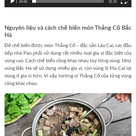
00:00
01:20
Nguyên liệu và cách chế biến món Thắng Cố Bắc
Hà
Để chế biến được món Thắng Cố – đặc sản Lào Cai, các đầu
bếp nhà Pao phải sử dụng rất nhiều loại gia vị đặc biệt của
vùng cao. Cách chế biến cũng khác nhau tùy từng vùng. Như
vùng Bắc Hà sẽ sử dụng nhiều gia vị, còn vùng Si Ma Cai lại
dùng ít gia vị hơn. Vì vậy hương vị Thắng Cố của từng vùng
cũng khác nhau.