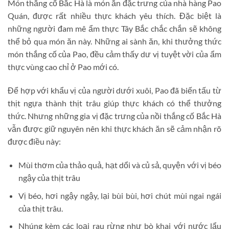
Món thắng cố Bắc Hà là món ăn đặc trưng của nhà hàng Pao
Quán, được rất nhiều thực khách yêu thích. Đặc biệt là
những người đam mê ẩm thực Tây Bắc chắc chắn sẽ không
thể bỏ qua món ăn này. Những ai sành ăn, khi thưởng thức
món thắng cố của Pao, đều cảm thấy dư vị tuyệt vời của ẩm
thực vùng cao chỉ ở Pao mới có.
Để hợp với khẩu vị của người dưới xuôi, Pao đã biến tấu từ
thịt ngựa thành thịt trâu giúp thực khách có thể thưởng
thức. Nhưng những gia vị đặc trưng của nồi thắng cố Bắc Hà
vẫn được giữ nguyên nên khi thực khách ăn sẽ cảm nhận rõ
được điều này:
Mùi thơm của thảo quả, hạt dổi và củ sả, quyện với vị béo
ngậy của thịt trâu
Vị béo, hơi ngậy ngậy, lại bùi bùi, hơi chút mùi ngai ngái
của thịt trâu.
Nhúng kèm các loại rau rừng như bò khai với nước lẩu