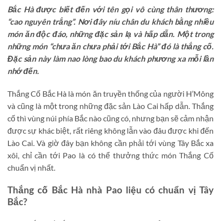
Bắc Hà được biết đến với tên gọi vô cùng thân thương:
“cao nguyên trắng”. Nơi đây níu chân du khách bằng nhiều
món ăn độc đáo, những đặc sản lạ và hấp dẫn. Một trong
những món “chưa ăn chưa phải tới Bắc Hà” đó là thắng cố.
Đặc sản này làm nao lòng bao du khách phương xa mỗi lần
nhớ đến.
Thắng Cố Bắc Hà là món ăn truyền thống của người H’Mông
và cũng là một trong những đặc sản Lào Cai hấp dẫn. Thắng
cố thì vùng núi phía Bắc nào cũng có, nhưng bạn sẽ cảm nhận
được sự khác biệt, rất riêng không lẫn vào đâu được khi đến
Lào Cai. Và giờ đây bạn không cần phải tới vùng Tây Bắc xa
xôi, chỉ cần tới Pao là có thể thưởng thức món Thắng Cố
chuẩn vị nhất.
Thắng cố Bắc Hà nhà Pao liệu có chuẩn vị Tây
Bắc?