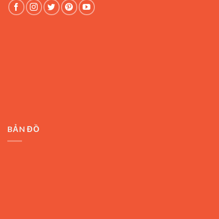
BẢN ĐỒ