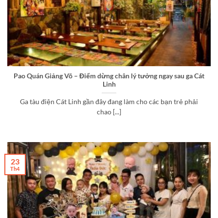
Pao Quán Giảng Võ – Điểm dừng chân lý tưởng ngay sau ga Cát
Linh
Ga tàu điện Cát Linh gần đây đang làm cho các bạn trẻ phải
chao [...]
23
Th4