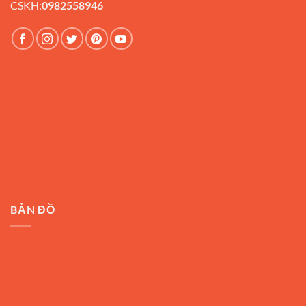
CSKH:
0982558946
BẢN ĐỒ