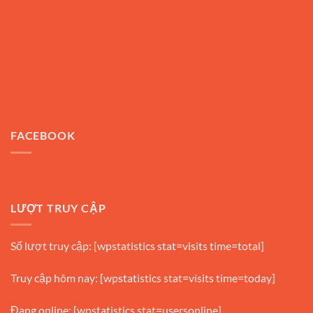
FACEBOOK
LƯỢT TRUY CẬP
Số lượt truy cập: [wpstatistics stat=visits time=total]
Truy cập hôm nay: [wpstatistics stat=visits time=today]
Đang online: [wpstatistics stat=usersonline]