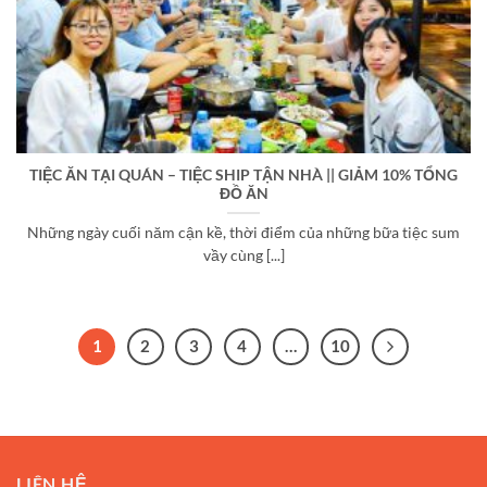
TIỆC ĂN TẠI QUÁN – TIỆC SHIP TẬN NHÀ || GIẢM 10% TỔNG
ĐỒ ĂN
Những ngày cuối năm cận kề, thời điểm của những bữa tiệc sum
vầy cùng [...]
1
2
3
4
…
10
LIÊN HỆ