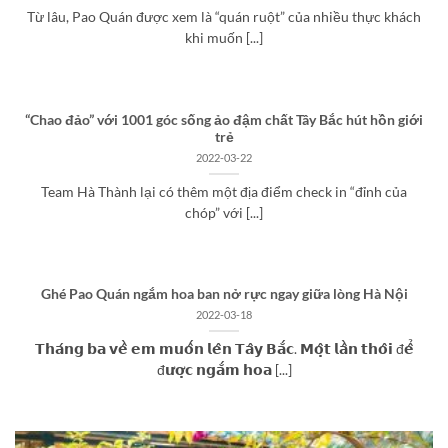
Từ lâu, Pao Quán được xem là “quán ruột” của nhiều thực khách
khi muốn [...]
“Chao đảo” với 1001 góc sống ảo đậm chất Tây Bắc hút hồn giới
trẻ
2022-03-22
Team Hà Thành lại có thêm một địa điểm check in “đỉnh của
chóp” với [...]
Ghé Pao Quán ngắm hoa ban nở rực ngay giữa lòng Hà Nội
2022-03-18
𝗧𝗵𝗮́𝗻𝗴 𝗯𝗮 𝘃𝗲̂̀ 𝗲𝗺 𝗺𝘂𝗼̂́𝗻 𝗹𝗲̂𝗻 𝗧𝗮̂𝘆 𝗕𝗮̆́𝗰. 𝗠𝗼̣̂𝘁 𝗹𝗮̂̀𝗻 𝘁𝗵𝗼̂𝗶 đ𝗲̂̉
đ𝘂̛𝗼̛̣𝗰 𝗻𝗴𝗮̆́𝗺 𝗵𝗼𝗮 [...]