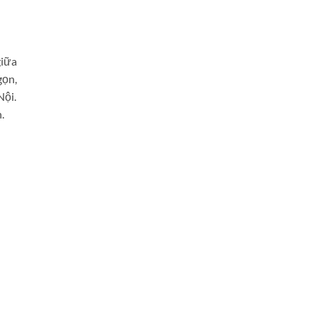
giữa
gọn,
Nội.
.