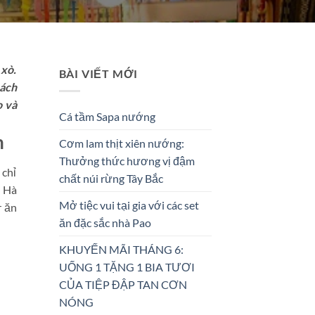
 xò.
BÀI VIẾT MỚI
cách
o và
Cá tầm Sapa nướng
h
Cơm lam thịt xiên nướng:
Thưởng thức hương vị đậm
 chỉ
chất núi rừng Tây Bắc
ẻ Hà
Mở tiệc vui tại gia với các set
r ăn
ăn đặc sắc nhà Pao
KHUYẾN MÃI THÁNG 6:
UỐNG 1 TẶNG 1 BIA TƯƠI
CỦA TIỆP ĐẬP TAN CƠN
NÓNG