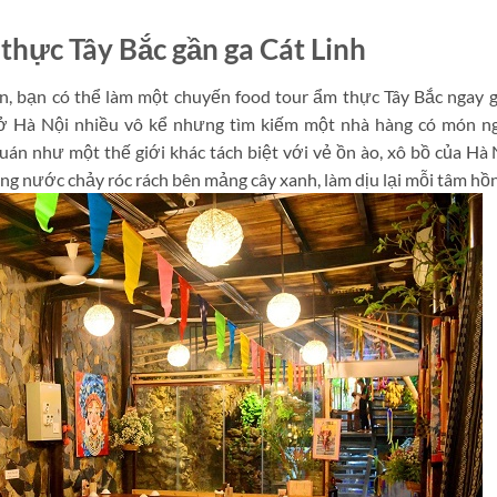
thực Tây Bắc gần ga Cát Linh
ân, bạn có thể làm một chuyến food tour ẩm thực Tây Bắc ngay 
 ở Hà Nội nhiều vô kể nhưng tìm kiếm một nhà hàng có món n
án như một thế giới khác tách biệt với vẻ ồn ào, xô bồ của Hà 
iếng nước chảy róc rách bên mảng cây xanh, làm dịu lại mỗi tâm hồn