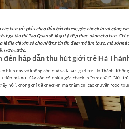
 các bạn trẻ phải chao đảo bởi những góc check in vô cùng xin
ở ga tàu thì Pao Quán sẽ là gợi ý tiếp theo dành cho bạn. Chỉ 
n là địa chỉ xịn sò cho những tín đồ đam mê ẩm thực, mê sống ả
iền sơn cước.
m đến hấp dẫn thu hút giới trẻ Hà Thàn
rầm hiện nay và không còn quá xa lạ với giới trẻ Hà Thành. Không
 tiên mà nơi đây còn có nhiều góc check in “cực chất”. Giới tr
ẩy hội”, không chỉ để check-in mà thậm chí các chuyến food tou