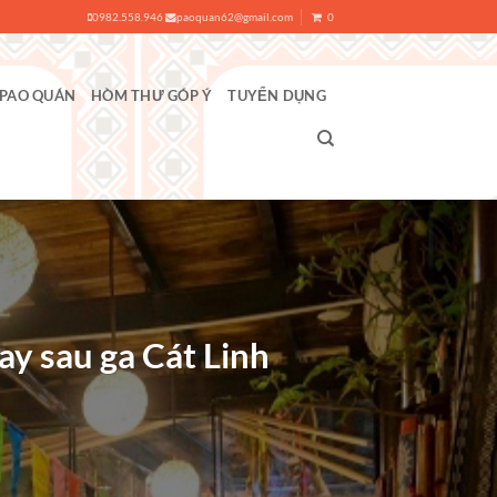
0982.558.946
paoquan62@gmail.com
0
 PAO QUÁN
HÒM THƯ GÓP Ý
TUYỂN DỤNG
y sau ga Cát Linh