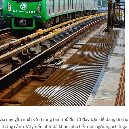
. Ga này gần nhất với trung tâm thủ đô, từ đây bạn dễ dàng di ch
m thắng cảnh. Vậy nếu như đã khám phá hết mọi ngóc ngách ở ga 