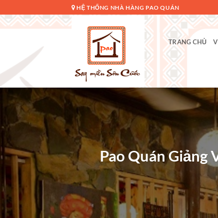
Bỏ
HỆ THỐNG NHÀ HÀNG PAO QUÁN
qua
nội
dung
TRANG CHỦ
V
Pao Quán Giảng V