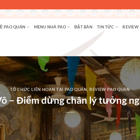
Ề PAO QUÁN
MENU NHÀ PAO
ĐẶT BÀN
TIN TỨC
REVIEW
TỔ CHỨC LIÊN HOAN TẠI PAO QUÁN
,
REVIEW PAO QUÁN
õ – Điểm dừng chân lý tưởng nga