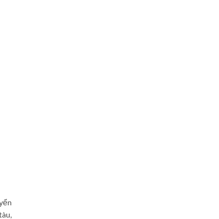
uyển
tàu,