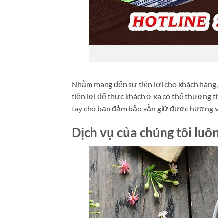
Nhằm mang đến sự tiện lợi cho khách hàng, 
tiện lợi để thực khách ở xa có thể thưởng t
tay cho bạn đảm bảo vẫn giữ được hương vị
Dịch vụ của chúng tôi luôn