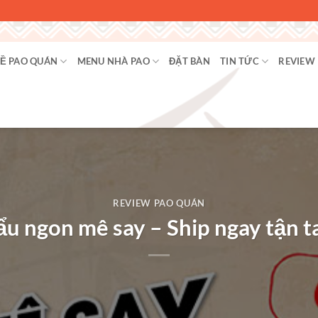
Ề PAO QUÁN
MENU NHÀ PAO
ĐẶT BÀN
TIN TỨC
REVIEW
REVIEW PAO QUÁN
ẩu ngon mê say – Ship ngay tận t