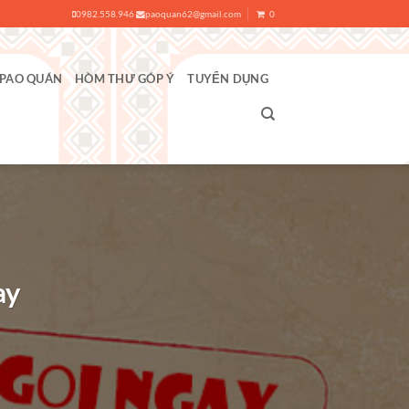
0982.558.946
paoquan62@gmail.com
0
guiadenoivos.saojosedojardimeuropa.com.br
ejournal.akbidbungabangsaaceh.ac.id
beyond.globalpranichealing.com
pafibengkuluutarakab.org
theantiguaguide.com/public
www.blackbrooks.co.uk/pricing
mst.akwaibomstate.gov.ng
desaparhorboan.id/listing
thesolderingstation.com
www.promhotelsriccione.it
link-bento4d.com
world.skanray.com
www.telegramitalia.it
www.bestforinteriors.nl
thepubtheatre
fopsl.org/donate/
form.eng.ku.ac.th
sydney night
blog.actkm.org
lokvirsa.org.pk
nagaad.org
togel online
culturasbo.com
bento4d
bento4d
bento4d
bento4d
bento4d
bento4d
bento4d
bento4d
bento4d
mgpo.org
bento4d
bento4d
bento4d
bento4d
bento4d
bento4d
momusi.org
pbumc.net
slot thailand
bento4d
toto togel
toto togel
toto togel
situs slot gacor
actkm.org
slot online
togel resmi
situs slot gacor
toto togel
link gacor
situs togel
situs gacor
onhc.ca
situs gacor
slot gacor
situs togel
situs togel
situs gacor
situs gacor
situs togel
situs togel
situs gacor
situs gacor
situs gacor
situs togel
situs gacor
accesss.net
situs togel
situs gacor
slot resmi
situs toto
toto slot
situs toto
situs toto
situs toto
situs toto
situs toto
situs toto
situs toto
situs toto
situs toto
situs toto
situs toto
situs toto
situs toto
toto slot
situs toto
slot resmi
toto slot
toto slot
toto slot
toto slot
situs toto
toto slot
situs toto
situs toto
link slot
toto slot
fcvfc.org
link slot
situs toto
slot resmi
situs toto
toto slot
link slot
situs toto
link slot
toto slot
situs toto
situs toto
situs toto
situs slot
situs slot
situs slot
situs slot
situs slot
situs slot
toto
situs slot
toto
situs slot
situs slot
situs slot
situs slot
situs slot
toto
situs slot
situs slot
situs slot
situs slot
situs slot
situs slot
situs slot
situs slot
situs slot
toto
situs slot
toto
situs slot
 PAO QUÁN
HÒM THƯ GÓP Ý
TUYỂN DỤNG
ay