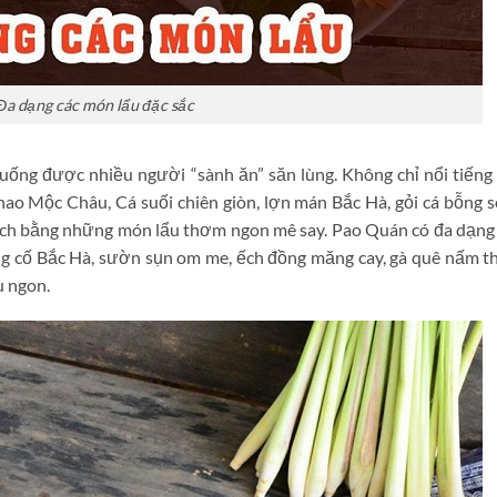
Đa dạng các món lẩu đặc sắc
uống được nhiều người “sành ăn” săn lùng. Không chỉ nổi tiếng
o Mộc Châu, Cá suối chiên giòn, lợn mán Bắc Hà, gỏi cá bỗng 
ch bằng những món lẩu thơm ngon mê say. Pao Quán có đa dạng
ng cố Bắc Hà, sườn sụn om me, ếch đồng măng cay, gà quê nấm t
u ngon.