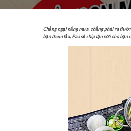
Chẳng ngại nắng mưa, chẳng phải ra đường
bạn thèm lẩu, Pao sẽ ship tận nơi cho bạn 