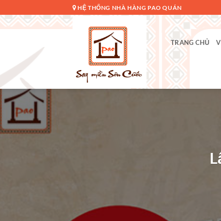
Bỏ
HỆ THỐNG NHÀ HÀNG PAO QUÁN
qua
nội
dung
TRANG CHỦ
V
L