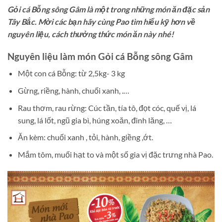
Gỏi cá Bỗng sông Gâm là một trong những món ăn đặc sản
Tây Bắc. Mời các bạn hãy cùng Pao tìm hiểu kỹ hơn về
nguyên liệu, cách thưởng thức món ăn này nhé!
Nguyên liệu làm món Gỏi cá Bỗng sông Gâm
Một con cá Bỗng: từ 2,5kg- 3 kg
Gừng, riềng, hành, chuối xanh, .…
Rau thơm, rau rừng: Cúc tần, tía tô, đọt cóc, quế vị, lá
sung, lá lốt, ngũ gia bì, húng xoăn, đinh lăng, …
Ăn kèm: chuối xanh , tỏi, hành, giềng ,ớt.
Mắm tôm, muối hạt to và một số gia vị đặc trưng nhà Pao.