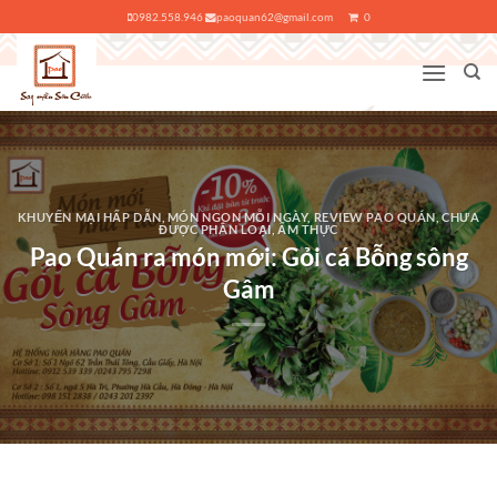
Bỏ
0982.558.946
paoquan62@gmail.com
0
qua
nội
dung
KHUYẾN MẠI HẤP DẪN
,
MÓN NGON MỖI NGÀY
,
REVIEW PAO QUÁN
,
CHƯA
ĐƯỢC PHÂN LOẠI
,
ẨM THỰC
Pao Quán ra món mới: Gỏi cá Bỗng sông
Gâm