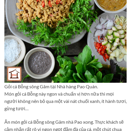
Gỏi cá Bỗng sông Gâm tại Nhà hàng Pao Quán.
Món gỏi cá Bỗng này ngon và chuẩn vị hơn nữa thì mọi
người không nên bỏ qua một vài nát chuối xanh, ít hành tươi,
gừng tươi…
Ăn món gỏi cá Bỗng sông Gâm nhà Pao xong. Thực khách sẽ
cảm nhận rất rõ vị ngon ngọt đậm đà của cá, một chút chua