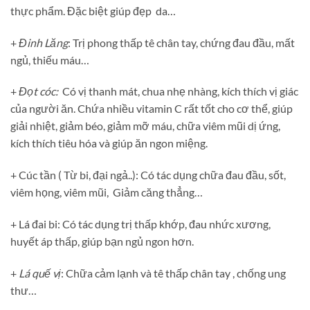
thực phẩm. Đặc biệt giúp đẹp da…
+
Đinh Lăng
: Trị phong thấp tê chân tay, chứng đau đầu, mất
ngủ, thiếu máu…
+
Đọt cóc:
Có vị thanh mát, chua nhẹ nhàng, kích thích vị giác
của người ăn. Chứa nhiều vitamin C rất tốt cho cơ thể, giúp
giải nhiệt, giảm béo, giảm mỡ máu, chữa viêm mũi dị ứng,
kích thích tiêu hóa và giúp ăn ngon miệng.
+ Cúc tần ( Từ bi, đại ngả..): Có tác dụng chữa đau đầu, sốt,
viêm họng, viêm mũi, Giảm căng thẳng…
+ Lá đai bi: Có tác dụng trị thấp khớp, đau nhức xương,
huyết áp thấp, giúp bạn ngủ ngon hơn.
+
Lá quế vị
: Chữa cảm lạnh và tê thấp chân tay , chống ung
thư…