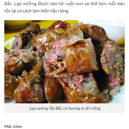
Bắc. Lạp xưởng được làm từ ruột non và thịt lợn, mỗi dân
tộc lại có cách làm biến tấu riêng.
Lạp xưởng Tây Bắc có hương vị rất riêng
Mắc khén