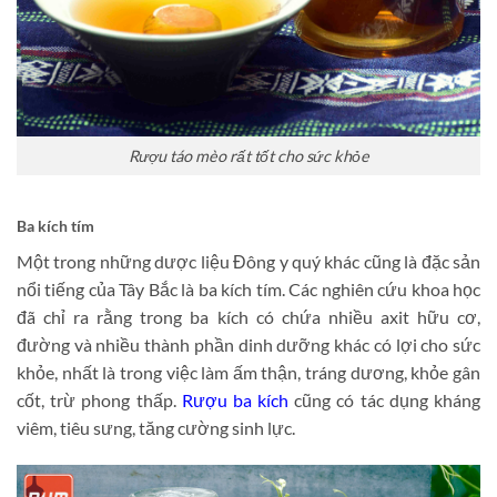
Rượu táo mèo rất tốt cho sức khỏe
Ba kích tím
Một trong những dược liệu Đông y quý khác cũng là đặc sản
nổi tiếng của Tây Bắc là ba kích tím. Các nghiên cứu khoa học
đã chỉ ra rằng trong ba kích có chứa nhiều axit hữu cơ,
đường và nhiều thành phần dinh dưỡng khác có lợi cho sức
khỏe, nhất là trong việc làm ấm thận, tráng dương, khỏe gân
cốt, trừ phong thấp.
Rượu ba kích
cũng có tác dụng kháng
viêm, tiêu sưng, tăng cường sinh lực.