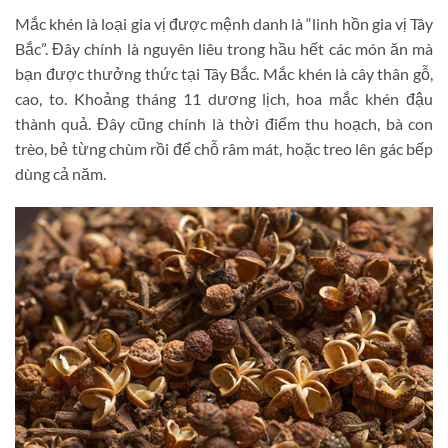
Mắc khén là loại gia vị được mệnh danh là “linh hồn gia vị Tây
Bắc”. Đây chính là nguyên liêu trong hầu hết các món ăn mà
bạn được thưởng thức tại Tây Bắc. Mắc khén là cây thân gỗ,
cao, to. Khoảng tháng 11 dương lịch, hoa mắc khén đậu
thành quả. Đây cũng chính là thời điểm thu hoạch, bà con
trèo, bẻ từng chùm rồi để chỗ râm mát, hoặc treo lên gác bếp
dùng cả năm.