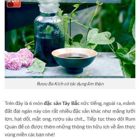
Rượu Ba Kích có tác dụng ấm thận
Trên đây là 6 món
đặc sản Tây Bắc
nức tiếng, ngoài ra, mảnh
đất đại ngàn này còn rất nhiều đặc sản khác như măng lưỡi
lợn, hạt dổi, mật ong, rượu sâu chít,.. Tiếp tục theo dõi Rum
Quán để có được thêm những thông tin hữu ích về ẩm thực
vùng miền các bạn nhé!