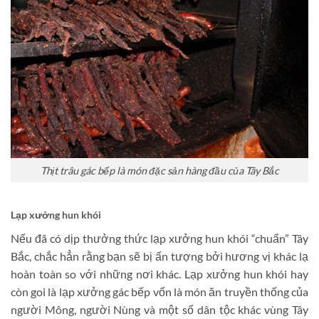
Thịt trâu gác bếp là món đặc sản hàng đầu của Tây Bắc
Lạp xưởng hun khói
Nếu đã có dịp thưởng thức lạp xưởng hun khói “chuẩn” Tây
Bắc, chắc hẳn rằng bạn sẽ bị ấn tượng bởi hương vị khác lạ
hoàn toàn so với những nơi khác. Lạp xưởng hun khói hay
còn goi là lạp xưởng gác bếp vốn là món ăn truyền thống của
người Mông, người Nùng và một số dân tộc khác vùng Tây