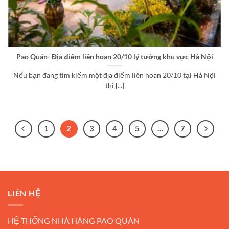
Pao Quán- Địa điểm liên hoan 20/10 lý tưởng khu vực Hà Nội
Nếu bạn đang tìm kiếm một địa điểm liên hoan 20/10 tại Hà Nội
thì [...]
1
2
3
4
5
…
7
LIÊN HỆ
HỆ THỐNG NHÀ HÀNG PAO QUÁN