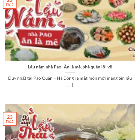
Th12
Lẩu nấm nhà Pao- Ăn là mê, phê quên lối về
Duy nhất tại Pao Quán – Hà Đông ra mắt món mới mang tên lẩu
[...]
23
Th12