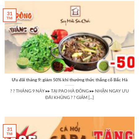
31
Th8
Ưu đãi tháng 9: giảm 50% khi thưởng thức thắng cố Bắc Hà
? ? THÁNG 9 NÀY ▸▸ TẠI PAO HÀ ĐÔNG ▸▸ NHẬN NGAY ƯU
ĐÃI KHỦNG ? ? GIẢM [...]
31
Th8