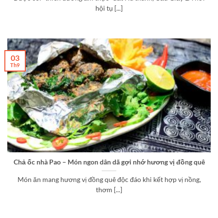
hội tụ [...]
03
Th9
Chả ốc nhà Pao – Món ngon dân dã gợi nhớ hương vị đồng quê
Món ăn mang hương vị đồng quê độc đáo khi kết hợp vị nồng,
thơm [...]