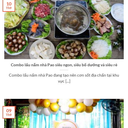
10
Th9
Combo lẩu nấm nhà Pao siêu ngon, siêu bổ dưỡng và siêu rẻ
Combo lẩu nấm nhà Pao đang tạo nên cơn sốt địa chấn tại khu
vực [...]
09
Th9