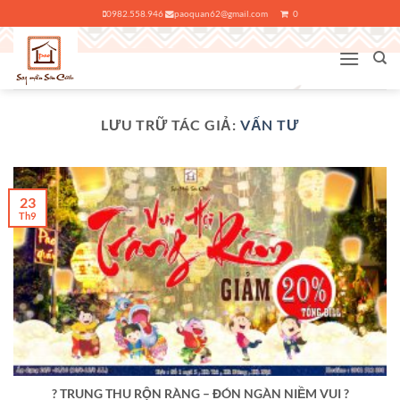
Bỏ
0982.558.946
paoquan62@gmail.com
0
qua
nội
dung
LƯU TRỮ TÁC GIẢ:
VẤN TƯ
23
Th9
? TRUNG THU RỘN RÀNG – ĐÓN NGÀN NIỀM VUI ?