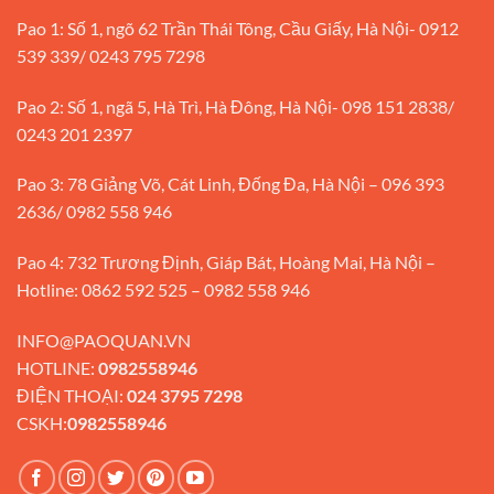
Pao 1: Số 1, ngõ 62 Trần Thái Tông, Cầu Giấy, Hà Nội- 0912
539 339/ 0243 795 7298
Pao 2: Số 1, ngã 5, Hà Trì, Hà Đông, Hà Nội- 098 151 2838/
0243 201 2397
Pao 3: 78 Giảng Võ, Cát Linh, Đống Đa, Hà Nội – 096 393
2636/ 0982 558 946
Pao 4: 732 Trương Định, Giáp Bát, Hoàng Mai, Hà Nội –
Hotline: 0862 592 525 – 0982 558 946
INFO@PAOQUAN.VN
HOTLINE:
0982558946
ĐIỆN THOẠI:
024 3795 7298
CSKH:
0982558946