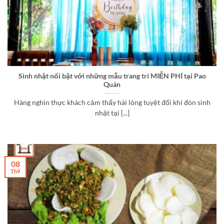
Sinh nhật nổi bật với những mẫu trang trí MIỄN PHÍ tại Pao
Quán
Hàng nghìn thực khách cảm thấy hài lòng tuyệt đối khi đón sinh
nhật tại [...]
08
Th9