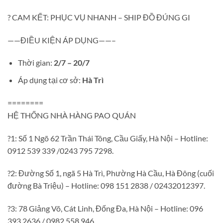
?
CAM KẾT: PHỤC VỤ NHANH – SHIP ĐỒ ĐÚNG GI
——ĐIỀU KIỆN ÁP DỤNG——–
Thời gian:
2/7 – 20/7
Áp dụng tại cơ sở:
Hà Trì
========
HỆ THỐNG NHÀ HÀNG PAO QUÁN
?
1: Số 1 Ngõ 62 Trần Thái Tông, Cầu Giấy, Hà Nội – Hotline:
0912 539 339 /0243 795 7298.
?
2: Đường Số 1, ngã 5 Hà Trì, Phường Hà Cầu, Hà Đông (cuối
đường Bà Triệu) – Hotline: 098 151 2838 / 02432012397.
?
3: 78 Giảng Võ, Cát Linh, Đống Đa, Hà Nội – Hotline: 096
393 2636 / 0982 558 946.