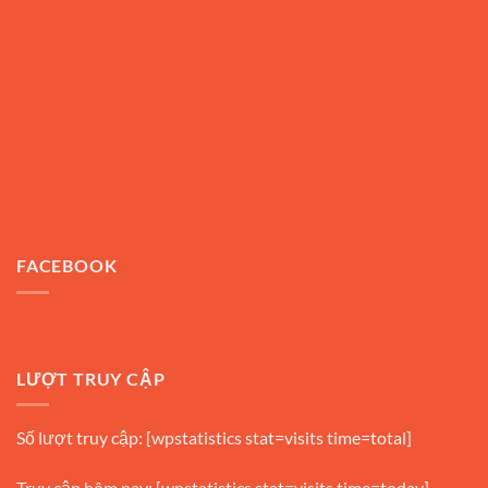
FACEBOOK
LƯỢT TRUY CẬP
Số lượt truy cập: [wpstatistics stat=visits time=total]
Truy cập hôm nay: [wpstatistics stat=visits time=today]