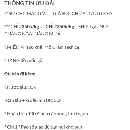
THÔNG TIN ƯU ĐÃI
?
?
SƠ CHẾ MANG VỀ – GIÁ SỐC CHƯA TỪNG CÓ
?
?
?
?
?
CHỈ
#
350k
/kg …..CHỈ
#
350k
/kg
– SHIP TẬN NƠI,
CHẲNG NGẠI NẮNG MƯA
?
MIỄN PHÍ sơ chế: Mổ & làm sạch cá
?
TẶNG đồ cuốn gỏi
Đồ bán đi kèm:
?
Nước lẩu: 30k
?
Rau lẩu + xì dầu mù tạt: 30k
?
Hoàn tiền 100% nếu cá không tươi ngon
?
Chỉ 1
?
Pao sẽ giao đồ tận nơi cho bạn