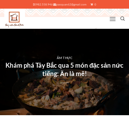
Bỏ
0982.558.946
paoquan62@gmail.com
0
guiadenoivos.saojosedojardimeuropa.com.br
ejournal.akbidbungabangsaaceh.ac.id
beyond.globalpranichealing.com
pafibengkuluutarakab.org
theantiguaguide.com/public
www.blackbrooks.co.uk/pricing
mst.akwaibomstate.gov.ng
desaparhorboan.id/listing
kfbbinbir.sakarya.edu.tr
thesolderingstation.com
www.promhotelsriccione.it
clinicaalemanaosorno.cl
nagaad.org/contact/
fet.uet.vnu.edu.vn
revista.undime.org.br
link-bento4d.com
world.skanray.com
www.telegramitalia.it
www.bestforinteriors.nl
thepubtheatre
fopsl.org/donate/
form.eng.ku.ac.th
idisurabaya.org
sydney night
blog.actkm.org
lokvirsa.org.pk
togel online
culturasbo.com
www.astina.co
ensa.uit.ac.ma
bento4d
bento4d
bento4d
bento4d
bento4d
bento4d
bento4d
bento4d
mgpo.org
bento4d
bento4d
bento4d
bento4d
bento4d
momusi.org
pbumc.net
slot thailand
bento4d
bento4d
toto togel
toto togel
toto togel
toto togel
situs slot gacor
actkm.org
slot online
togel resmi
situs slot gacor
link gacor
toto togel
link gacor
link gacor
situs slot gacor
toto togel
link gacor
toto togel
situs togel
situs gacor
onhc.ca
situs gacor
slot gacor
situs togel
situs togel
situs gacor
situs gacor
situs gacor
situs gacor
situs gacor
situs togel
situs gacor
slot gacor
situs togel
situs gacor
situs gacor
situs gacor
situs gacor
situs gacor
slot gacor
slot resmi
situs toto
toto slot
situs toto
situs toto
situs toto
situs toto
situs toto
situs toto
situs toto
toto slot
situs toto
situs toto
situs toto
situs toto
situs toto
situs toto
toto slot
situs toto
slot resmi
toto slot
toto slot
toto slot
toto slot
situs toto
toto slot
situs toto
situs toto
situs toto
link slot
situs toto
fcvfc.org
link slot
slot resmi
situs toto
toto slot
toto slot
link slot
situs toto
link slot
toto slot
situs toto
situs toto
situs toto
situs toto
toto slot
toto slot
situs toto
link slot
toto slot
situs toto
toto slot
toto slot
link slot
toto slot
link slot
situs slot
situs slot
situs slot
situs slot
situs slot
situs slot
toto
situs slot
toto
situs slot
situs slot
situs slot
situs slot
situs slot
toto
situs slot
situs slot
situs slot
situs slot
situs slot
situs slot
toto
situs slot
toto
situs slot
toto
toto
toto
situs slot
situs slot
situs slot
situs slot
situs slot
toto
qua
nội
dung
ẨM THỰC
Khám phá Tây Bắc qua 5 món đặc sản nức
tiếng: Ăn là mê!