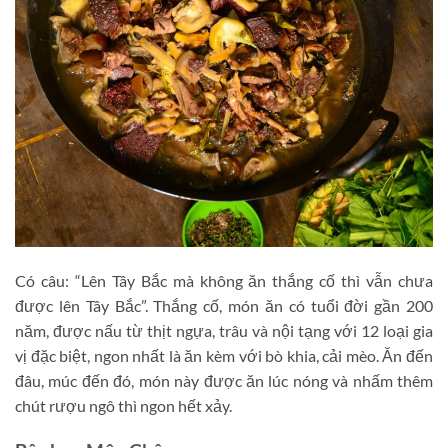
Có câu: “Lên Tây Bắc mà không ăn thắng cố thì vẫn chưa
được lên Tây Bắc”. Thắng cố, món ăn có tuổi đời gần 200
năm, được nấu từ thịt ngựa, trâu và nội tạng với 12 loại gia
vị đặc biệt, ngon nhất là ăn kèm với bò khia, cải mèo. Ăn đến
đâu, múc đến đó, món này được ăn lúc nóng và nhấm thêm
chút rượu ngô thì ngon hết xảy.