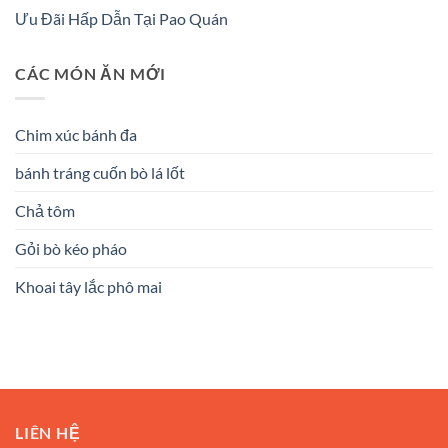
Ưu Đãi Hấp Dẫn Tại Pao Quán
CÁC MÓN ĂN MỚI
Chim xúc bánh đa
bánh tráng cuốn bò lá lốt
Chả tôm
Gỏi bò kéo pháo
Khoai tây lắc phô mai
LIÊN HỆ