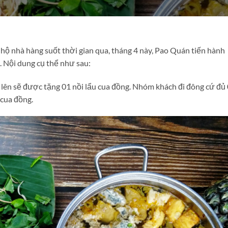
 hộ nhà hàng suốt thời gian qua, tháng 4 này, Pao Quán tiến hành
 Nội dung cụ thể như sau:
lên sẽ được tặng 01 nồi lẩu cua đồng. Nhóm khách đi đông cứ đủ
 cua đồng.