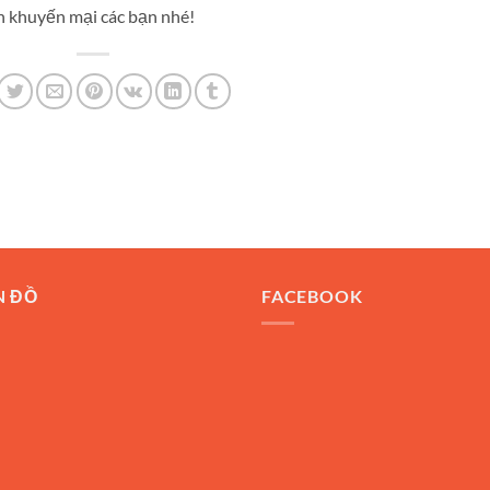
 khuyến mại các bạn nhé!
N ĐỒ
FACEBOOK