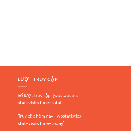
LƯỢT TRUY CẬP
Số lượt truy cập: [wpstatistics
stat=visits time=total]
Truy cập hôm nay: [wpstatistics
stat=visits time=today]