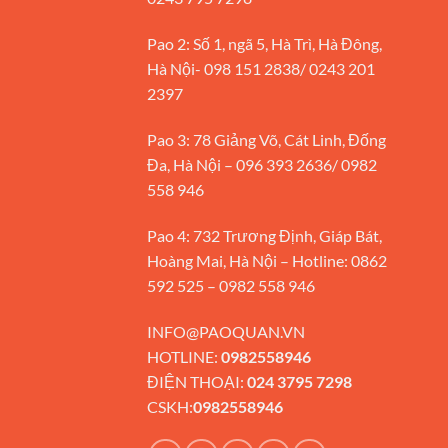
Pao 2: Số 1, ngã 5, Hà Trì, Hà Đông,
Hà Nội- 098 151 2838/ 0243 201
2397
Pao 3: 78 Giảng Võ, Cát Linh, Đống
Đa, Hà Nội – 096 393 2636/ 0982
558 946
Pao 4: 732 Trương Định, Giáp Bát,
Hoàng Mai, Hà Nội – Hotline: 0862
592 525 – 0982 558 946
INFO@PAOQUAN.VN
HOTLINE:
0982558946
ĐIỆN THOẠI:
024 3795 7298
CSKH:
0982558946