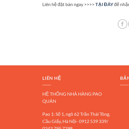
Liên hệ đặt bàn ngay >>>>
TẠI ĐÂY
để nhận
LIÊN HỆ
BẢ
HỆ THỐNG NHÀ HÀNG PAO
QUÁN
Pao 1: Số 1, ngõ 62 Trần Thái Tông,
Cầu Giấy, Hà Nội- 0912 539 339/
0243 795 7298