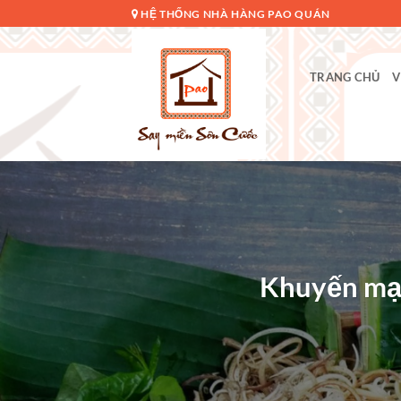
Bỏ
HỆ THỐNG NHÀ HÀNG PAO QUÁN
qua
nội
dung
TRANG CHỦ
V
Khuyến mại