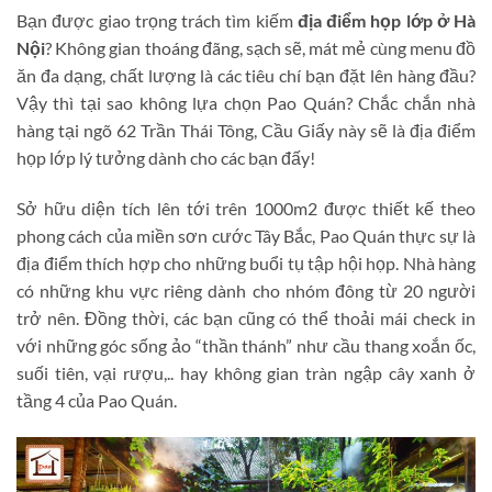
Bạn được giao trọng trách tìm kiếm
địa điểm họp lớp ở Hà
Nội
? Không gian thoáng đãng, sạch sẽ, mát mẻ cùng menu đồ
ăn đa dạng, chất lượng là các tiêu chí bạn đặt lên hàng đầu?
Vậy thì tại sao không lựa chọn Pao Quán? Chắc chắn nhà
hàng tại ngõ 62 Trần Thái Tông, Cầu Giấy này sẽ là địa điểm
họp lớp lý tưởng dành cho các bạn đấy!
Sở hữu diện tích lên tới trên 1000m2 được thiết kế theo
phong cách của miền sơn cước Tây Bắc, Pao Quán thực sự là
địa điểm thích hợp cho những buổi tụ tập hội họp. Nhà hàng
có những khu vực riêng dành cho nhóm đông từ 20 người
trở nên. Đồng thời, các bạn cũng có thể thoải mái check in
với những góc sống ảo “thần thánh” như cầu thang xoắn ốc,
suối tiên, vại rượu,.. hay không gian tràn ngập cây xanh ở
tầng 4 của Pao Quán.