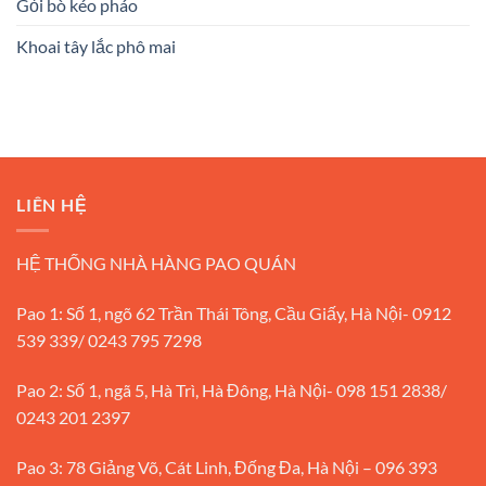
Gỏi bò kéo pháo
Khoai tây lắc phô mai
LIÊN HỆ
HỆ THỐNG NHÀ HÀNG PAO QUÁN
Pao 1: Số 1, ngõ 62 Trần Thái Tông, Cầu Giấy, Hà Nội- 0912
539 339/ 0243 795 7298
Pao 2: Số 1, ngã 5, Hà Trì, Hà Đông, Hà Nội- 098 151 2838/
0243 201 2397
Pao 3: 78 Giảng Võ, Cát Linh, Đống Đa, Hà Nội – 096 393