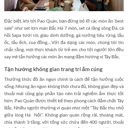
Đặc biệt, khi tới Pao Quán, bạn đừng bỏ lỡ các món ăn ‘best
sale” như set lợn mán Bắc Hà 7 món, set cá lăng sông Đà, cá
hồi Sapa tươi rói, giàu dinh dưỡng, gà nướng tiêu rừng, lẩu
ốc, lẩu ếch, cua đồng,…Với đa dạng các món, chúng tôi tin
chắc rằng, mọi thực khách từ trẻ em cho tới người lớn đều
say mê tận hưởng các món ăn mang đậm hương vị Tây Bắc.
Tận hưởng không gian trang trí ấm cúng
Thưởng thức đồ ăn ngon chính là cách để tận hưởng cuộc
sống. Nhưng ăn ngon không thôi chưa đủ, không gian đẹp và
thoải mái cũng góp phần tạo nên trải nghiệm ẩm thực tốt
hơn. Pao Quán được thiết kế theo phong cách đậm chất Tây
Bắc. Nhiều người thường ví quán như một “Tây Bắc thu nhỏ
giữa lòng Hà Nội”. Không gian quán rộng rãi, thoáng mát,
chia thành 3 tầng, với tổng sức chứa đến 400 người, thoải