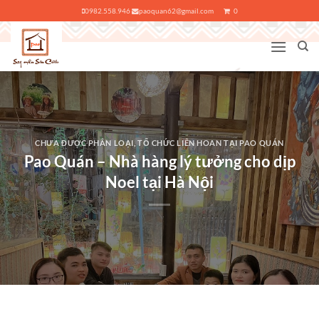
Bỏ
0982.558.946
paoquan62@gmail.com
0
qua
nội
dung
CHƯA ĐƯỢC PHÂN LOẠI
,
TỔ CHỨC LIÊN HOAN TẠI PAO QUÁN
Pao Quán – Nhà hàng lý tưởng cho dịp
Noel tại Hà Nội