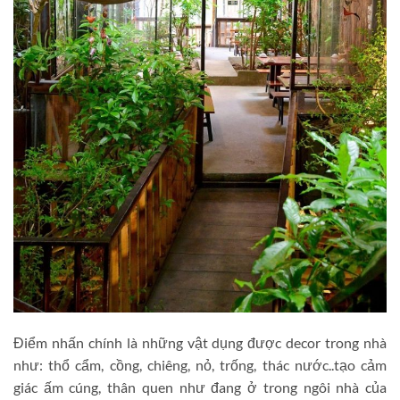
Điểm nhấn chính là những vật dụng được decor trong nhà
như: thổ cẩm, cồng, chiêng, nỏ, trống, thác nước..tạo cảm
giác ấm cúng, thân quen như đang ở trong ngôi nhà của