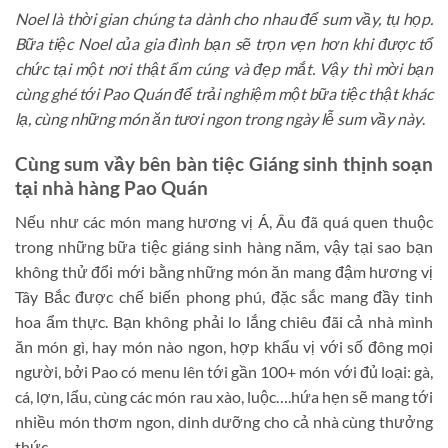
Noel là thời gian chúng ta dành cho nhau để sum vầy, tụ họp.
Bữa tiệc Noel của gia đình bạn sẽ trọn vẹn hơn khi được tổ
chức tại một nơi thật ấm cúng và đẹp mắt. Vậy thì mời bạn
cùng ghé tới Pao Quán để trải nghiệm một bữa tiệc thật khác
lạ, cùng những món ăn tươi ngon trong ngày lễ sum vầy này
.
Cùng sum vầy bên bàn tiệc Giáng sinh thịnh soạn
tại nhà hàng Pao Quán
Nếu như các món mang hương vị Á, Âu đã quá quen thuộc
trong những bữa tiệc giáng sinh hàng năm, vậy tại sao bạn
không thử đổi mới bằng những món ăn mang đậm hương vị
Tây Bắc được chế biến phong phú, đặc sắc mang đầy tinh
hoa ẩm thực. Bạn không phải lo lắng chiêu đãi cả nhà mình
ăn món gì, hay món nào ngon, hợp khẩu vị với số đông mọi
người, bởi Pao có menu lên tới gần 100+ món với đủ loại: gà,
cá, lợn, lẩu, cùng các món rau xào, luộc….hứa hẹn sẽ mang tới
nhiều món thơm ngon, dinh dưỡng cho cả nhà cùng thưởng
thức.