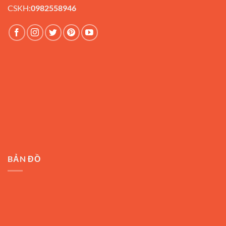
CSKH:
0982558946
BẢN ĐỒ