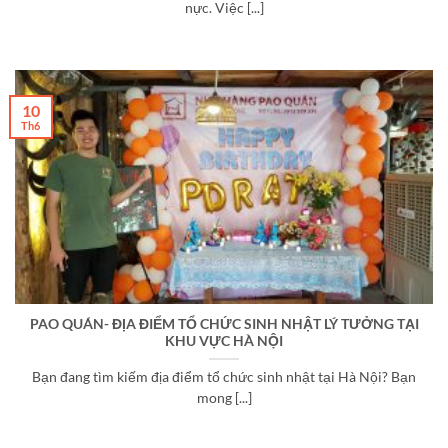
nực. Việc [...]
10
Th6
PAO QUÁN- ĐỊA ĐIỂM TỔ CHỨC SINH NHẬT LÝ TƯỞNG TẠI
KHU VỰC HÀ NỘI
Bạn đang tìm kiếm địa điểm tổ chức sinh nhật tại Hà Nội? Bạn
mong [...]