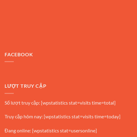
FACEBOOK
LƯỢT TRUY CẬP
Số lượt truy cập: [wpstatistics stat=visits time=total]
Truy cập hôm nay: [wpstatistics stat=visits time=today]
Đang online: [wpstatistics stat=usersonline]