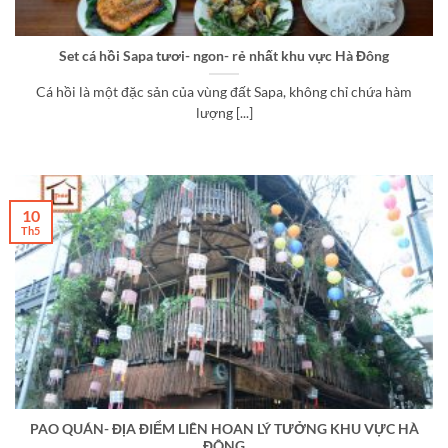
Set cá hồi Sapa tươi- ngon- rẻ nhất khu vực Hà Đông
Cá hồi là một đặc sản của vùng đất Sapa, không chỉ chứa hàm
lượng [...]
10
Th5
PAO QUÁN- ĐỊA ĐIỂM LIÊN HOAN LÝ TƯỞNG KHU VỰC HÀ
ĐÔNG