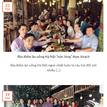
23
Th4
Địa điểm ăn uống Hà Nội “nức lòng” thực khách
Địa điểm ăn uống Hà Nội ngon nhất luôn là câu hỏi đối với
nhiều [...]
19
Th4