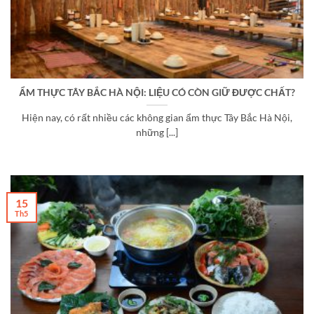
ẨM THỰC TÂY BẮC HÀ NỘI: LIỆU CÓ CÒN GIỮ ĐƯỢC CHẤT?
Hiện nay, có rất nhiều các không gian ẩm thực Tây Bắc Hà Nội,
những [...]
15
Th5