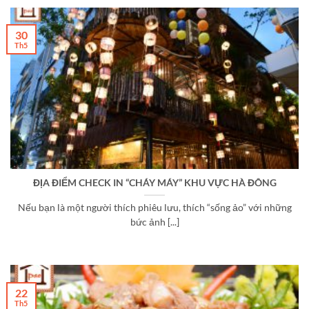
30
Th5
ĐỊA ĐIỂM CHECK IN “CHÁY MÁY” KHU VỰC HÀ ĐÔNG
Nếu bạn là một người thích phiêu lưu, thích “sống ảo” với những
bức ảnh [...]
22
Th5