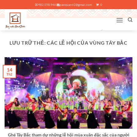
Bỏ
0982.558.946
paoquan62@gmail.com
0
qua
nội
dung
LƯU TRỮ THẺ:
CÁC LỄ HỘI CỦA VÙNG TÂY BẮC
14
Th2
Ghé Tây Bắc tham dự những lễ hội mùa xuân đặc sắc của người