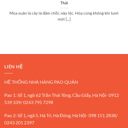
Thái
Mùa xuân là cây lá đâm chồi, nảy lộc. Hòa cùng không khi tươi
mới [...]
LIÊN HỆ
HỆ THỐNG NHÀ HÀNG PAO QUÁN
Pao 1: Số 1, ngõ 62 Trần Thái Tông, Cầu Giấy, Hà Nội- 0912
539 339/ 0243 795 7298
Pao 2: Số 1, ngã 5, Hà Trì, Hà Đông, Hà Nội- 098 151 2838/
0243 201 2397