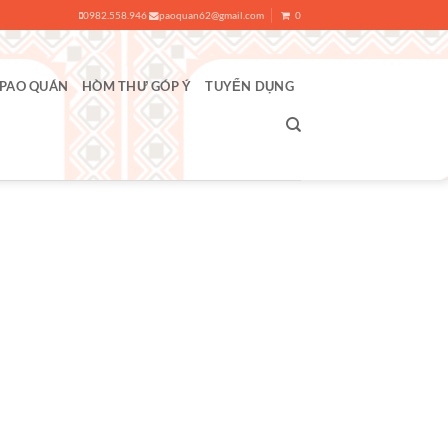
0982.558.946
paoquan62@gmail.com
0
 PAO QUÁN
HÒM THƯ GÓP Ý
TUYỂN DỤNG