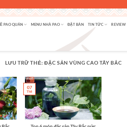
Ề PAO QUÁN
MENU NHÀ PAO
ĐẶT BÀN
TIN TỨC
REVIEW
LƯU TRỮ THẺ:
ĐẶC SẢN VÙNG CAO TÂY BẮC
07
Th8
y Bắc
Top 6 món đặc sản Tây Bắc nức