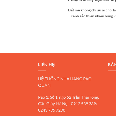
Đất mẹ không chỉ ưu ái cho T
cảnh sắc thiên nhiên hùng vĩ [
LIÊN HỆ
BẢ
HỆ THỐNG NHÀ HÀNG PAO
QUÁN
Pao 1: Số 1, ngõ 62 Trần Thái Tông,
Cầu Giấy, Hà Nội- 0912 539 339/
0243 795 7298