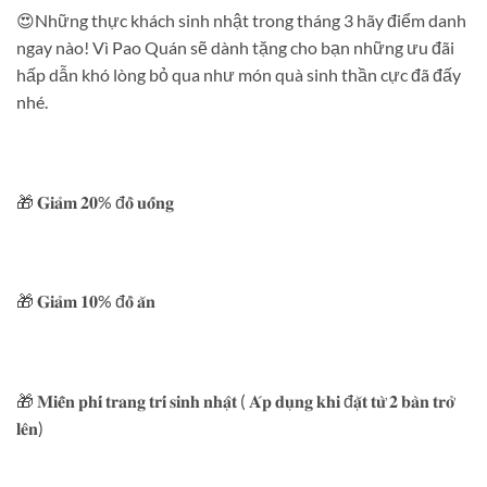
😍Những thực khách sinh nhật trong tháng 3 hãy điểm danh
ngay nào! Vì Pao Quán sẽ dành tặng cho bạn những ưu đãi
hấp dẫn khó lòng bỏ qua như món quà sinh thần cực đã đấy
nhé.
🎁 𝐆𝐢𝐚̉𝐦 𝟐𝟎% đ𝐨̂̀ 𝐮𝐨̂́𝐧𝐠
🎁 𝐆𝐢𝐚̉𝐦 𝟏𝟎% đ𝐨̂̀ 𝐚̆𝐧
🎁 𝐌𝐢𝐞̂̃𝐧 𝐩𝐡𝐢́ 𝐭𝐫𝐚𝐧𝐠 𝐭𝐫𝐢́ 𝐬𝐢𝐧𝐡 𝐧𝐡𝐚̣̂𝐭 ( 𝐀́𝐩 𝐝𝐮̣𝐧𝐠 𝐤𝐡𝐢 đ𝐚̣̆𝐭 𝐭𝐮̛̀ 𝟐 𝐛𝐚̀𝐧 𝐭𝐫𝐨̛̉
𝐥𝐞̂𝐧)