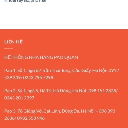
LIÊN HỆ
HỆ THỐNG NHÀ HÀNG PAO QUÁN
Pao 1: Số 1, ngõ 62 Trần Thái Tông, Cầu Giấy, Hà Nội- 0912
539 339/ 0243 795 7298
Pao 2: Số 1, ngã 5, Hà Trì, Hà Đông, Hà Nội- 098 151 2838/
0243 201 2397
Pao 3: 78 Giảng Võ, Cát Linh, Đống Đa, Hà Nội – 096 393
2636/ 0982 558 946