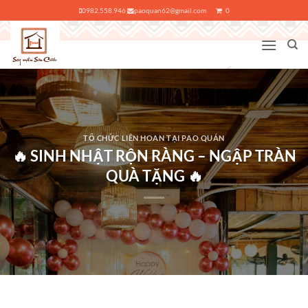
Bỏ
0982.558.946
paoquan62@gmail.com
0
qua
nội
dung
TỔ CHỨC LIÊN HOAN TẠI PAO QUÁN
🔥 SINH NHẬT RỘN RÀNG – NGẬP TRÀN
QUÀ TẶNG 🔥