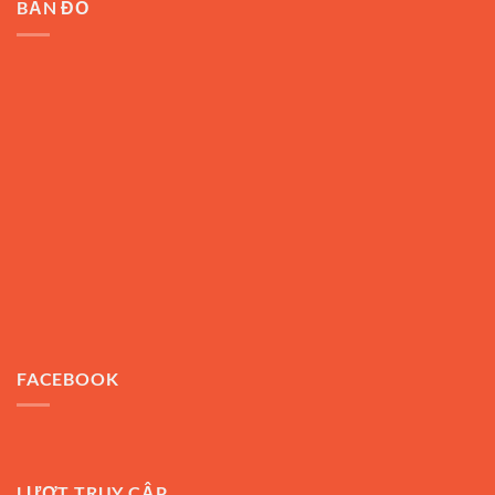
BẢN ĐỒ
FACEBOOK
LƯỢT TRUY CẬP