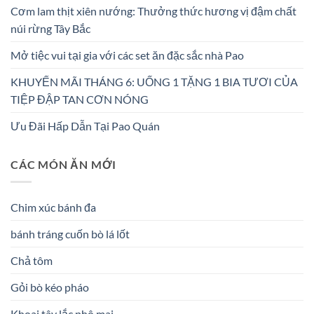
Cơm lam thịt xiên nướng: Thưởng thức hương vị đậm chất
núi rừng Tây Bắc
Mở tiệc vui tại gia với các set ăn đặc sắc nhà Pao
KHUYẾN MÃI THÁNG 6: UỐNG 1 TẶNG 1 BIA TƯƠI CỦA
TIỆP ĐẬP TAN CƠN NÓNG
Ưu Đãi Hấp Dẫn Tại Pao Quán
CÁC MÓN ĂN MỚI
Chim xúc bánh đa
bánh tráng cuốn bò lá lốt
Chả tôm
Gỏi bò kéo pháo
Khoai tây lắc phô mai