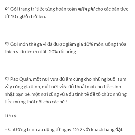
🎊 Gói trang trí tiệc tặng hoàn toàn 𝒎𝒊𝒆̂̃𝒏 𝒑𝒉𝒊́ cho các bàn tiệc
từ 10 người trở lên.
️🎊 Gọi món thả ga vì đã được giảm giá 10% món, uống thỏa
thích vì được ưu đãi -20% đồ uống.
🎊 Pao Quán, một nơi vừa đủ ấm cúng cho những buổi sum
vầy cùng gia đình, một nơi vừa đủ thoải mái cho tiệc sinh
nhật bạn bè, một nơi cũng vừa đủ tinh tế để tổ chức những
tiệc mừng thôi nôi cho các bé !
Lưu ý:
– Chương trình áp dụng từ ngày 12/2 với khách hàng đặt