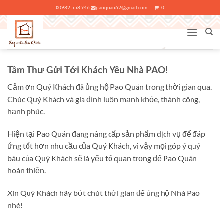
Bỏ
0982.558.946
paoquan62@gmail.com
0
qua
nội
dung
Tâm Thư Gửi Tới Khách Yêu Nhà PAO!
Cảm ơn Quý Khách đã ủng hộ Pao Quán trong thời gian qua.
Chúc Quý Khách và gia đình luôn mạnh khỏe, thành công,
hạnh phúc.
Hiện tại Pao Quán đang nâng cấp sản phẩm dịch vụ để đáp
ứng tốt hơn nhu cầu của Quý Khách, vì vậy mọi góp ý quý
báu của Quý Khách sẽ là yếu tố quan trọng để Pao Quán
hoàn thiện.
Xin Quý Khách hãy bớt chút thời gian để ủng hộ Nhà Pao
nhé!