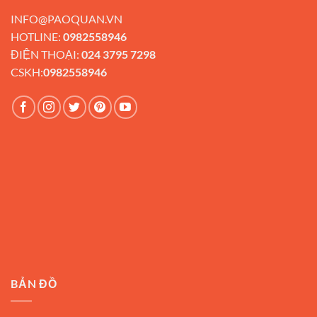
INFO@PAOQUAN.VN
HOTLINE:
0982558946
ĐIỆN THOẠI:
024 3795 7298
CSKH:
0982558946
BẢN ĐỒ