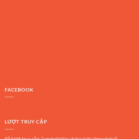
FACEBOOK
LƯỢT TRUY CẬP
Số lượt truy cập: [wpstatistics stat=visits time=total]