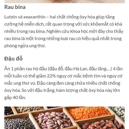
Rau bina
Lutein và xeaxanthin – hai chất chống ôxy hóa giúp tăng
cường hệ miễn dịch, rất quan trọng với sức khỏemắt có khá
nhiều trong rau bina. Nghiên cứu khoa học mới đây cho thấy
rau bina là một trong những loại rau có hiệu quả nhất trong
phòng ngừa ung thư.
Đậu đỗ
Ăn 1 phần rau họ đậu (đậu đỗ, đậu Hà Lan, đậu lăng,…) 4 lần
mỗi tuần có thể giảm 22% nguy cơ mắc bệnh tim và nguy cơ
mắc ung thư vú. Đậu càng đen càng chứa nhiều chất chống
ôxy hóa. So với đậu trắng, hàm lượng chất ôxy hóa này lớn
gấp 40 lần.