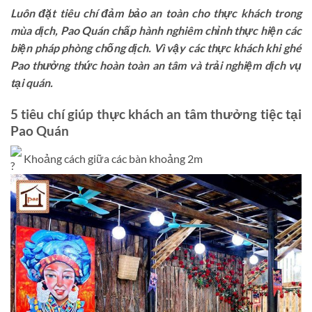
Luôn đặt tiêu chí đảm bảo an toàn cho thực khách trong
mùa dịch, Pao Quán chấp hành nghiêm chỉnh thực hiện các
biện pháp phòng chống dịch. Vì vậy các thực khách khi ghé
Pao thưởng thức hoàn toàn an tâm và trải nghiệm dịch vụ
tại quán.
5 tiêu chí giúp thực khách an tâm thưởng tiệc tại
Pao Quán
Khoảng cách giữa các bàn khoảng 2m