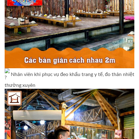
Nhân viên khi phục vụ đeo khẩu trang y tế, đo thân nhiệt
thường xuyên