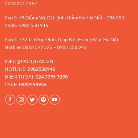
0243 201 2397
Pao 3: 78 Giảng Võ, Cát Linh, Đống Đa, Hà Nội – 096 393
2636/ 0982 558 946
Pao 4: 732 Trương Định, Giáp Bát, Hoàng Mai, Hà Nội –
Hotline: 0862 592 525 – 0982 558 946
INFO@PAOQUAN.VN
HOTLINE:
0982558946
ĐIỆN THOẠI:
024 3795 7298
CSKH:
0982558946