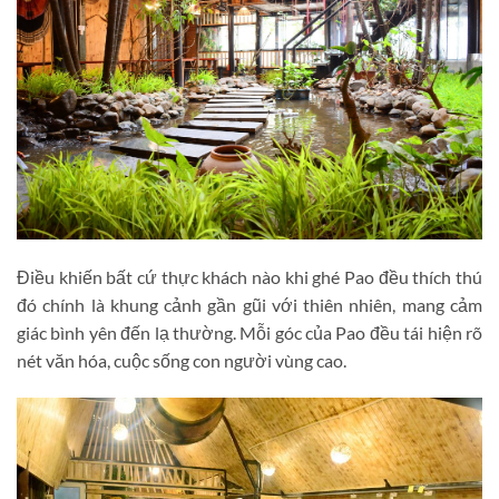
Điều khiến bất cứ thực khách nào khi ghé Pao đều thích thú
đó chính là khung cảnh gần gũi với thiên nhiên, mang cảm
giác bình yên đến lạ thường. Mỗi góc của Pao đều tái hiện rõ
nét văn hóa, cuộc sống con người vùng cao.