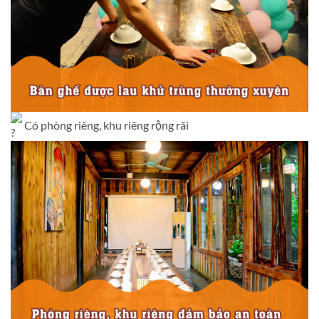
Có phòng riêng, khu riêng rộng rãi