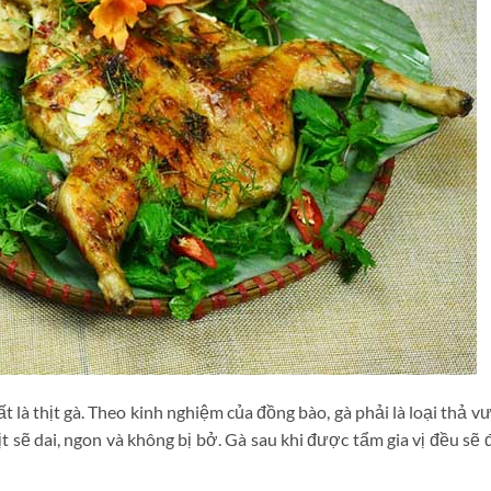
 là thịt gà. Theo kinh nghiệm của đồng bào, gà phải là loại thả v
thịt sẽ dai, ngon và không bị bở. Gà sau khi được tẩm gia vị đều sẽ