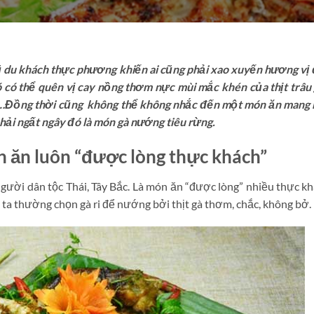
ũ du khách thực phương khiến ai cũng phải xao xuyến hương vị
 có thể quên vị cay nồng thơm nực mùi mắc khén của thịt trâu
p,…Đồng thời cũng không thể không nhắc đến một món ăn mang
hải ngất ngây đó là món gà nướng tiêu rừng.
 ăn luôn “được lòng thực khách”
gười dân tộc Thái, Tây Bắc. Là món ăn “được lòng” nhiều thực k
ta thường chọn gà ri để nướng bởi thịt gà thơm, chắc, không bở.