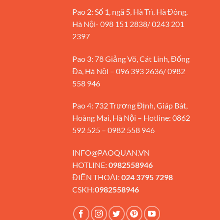
Pao 2: Số 1, ngã 5, Hà Trì, Hà Đông,
Hà Nội- 098 151 2838/ 0243 201
2397
Pao 3: 78 Giảng Võ, Cát Linh, Đống
Đa, Hà Nội – 096 393 2636/ 0982
558 946
Pao 4: 732 Trương Định, Giáp Bát,
Hoàng Mai, Hà Nội – Hotline: 0862
592 525 – 0982 558 946
INFO@PAOQUAN.VN
HOTLINE:
0982558946
ĐIỆN THOẠI:
024 3795 7298
CSKH:
0982558946