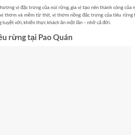
hương vị đặc trưng của núi rừng, gia vị tạo nên thành công của
ị thơm và mềm từ thịt, vị thơm nồng đặc trưng của tiêu rừng
tuyệt vời, khiến thực khách ăn một lần – nhớ cả đời.
êu rừng tại Pao Quán