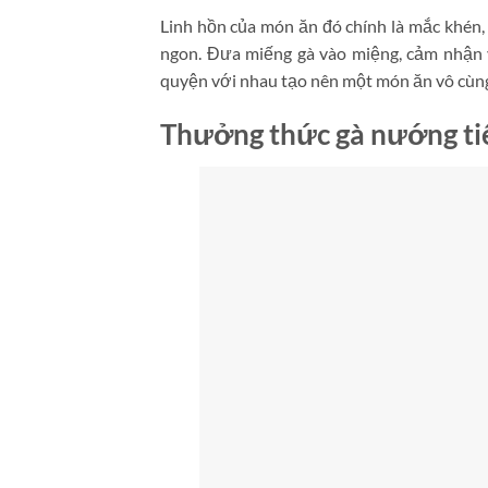
Linh hồn của món ăn đó chính là mắc khén, 
ngon. Đưa miếng gà vào miệng, cảm nhận v
quyện với nhau tạo nên một món ăn vô cùng 
Thưởng thức gà nướng ti